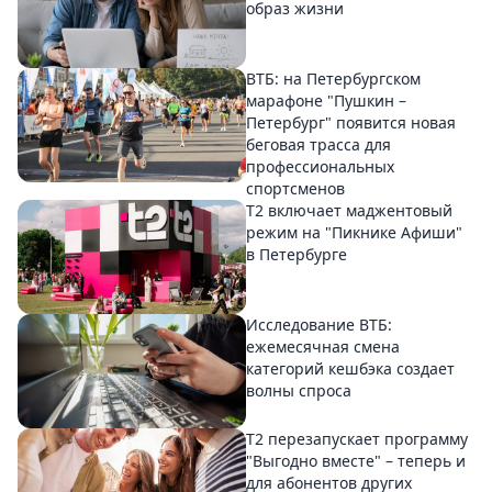
образ жизни
ВТБ: на Петербургском
марафоне "Пушкин –
Петербург" появится новая
беговая трасса для
профессиональных
спортсменов
Т2 включает маджентовый
режим на "Пикнике Афиши"
в Петербурге
Исследование ВТБ:
ежемесячная смена
категорий кешбэка создает
волны спроса
Т2 перезапускает программу
"Выгодно вместе" – теперь и
для абонентов других