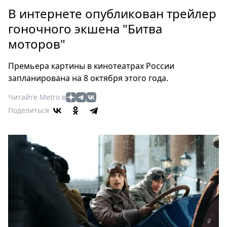
Петербург
В интернете опубликован трейлер
Россия
гоночного экшена "Битва
Мир
моторов"
Здоровье
Еда
Премьера картины в кинотеатрах России
Туризм
запланирована на 8 октября этого года.
Мода
Читайте Metro в
Театр
Поделиться
Кино
Афиша
Книги
Выставки
Пресс-
релизы
О
Metro
Стримы