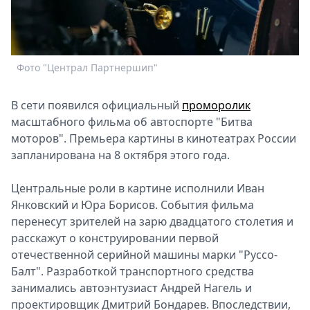
Спецпроекты
Звезды
Выборы
2026
Фото "Централ Партнершип"
Скачай
Metro
В сети появился официальный
проморолик
масштабного фильма об автоспорте "Битва
моторов". Премьера картины в кинотеатрах России
запланирована на 8 октября этого года.
Центральные роли в картине исполнили Иван
Янковский и Юра Борисов. События фильма
перенесут зрителей на зарю двадцатого столетия и
расскажут о конструировании первой
отечественной серийной машины марки "Руссо-
Балт". Разработкой транспортного средства
занимались автоэнтузиаст Андрей Нагель и
проектировщик Дмитрий Бондарев. Впоследствии,