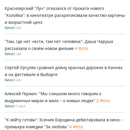
Красноярский "Луч" отказался от проката нового
"Колобка": в кинотеатре раскритиковали качество картины
и возрастной ценз
Кино
8 авг
"Там, где нет чести, там нет человека": Даша Чаруша
рассказала о своём новом фильме
4 Фото
Кино
6 авг
Сергей Урсуляк сравнил длину красных дорожек в Каннах
и на фестивале в Выборге
Кино
5 авг
Алексей Герман: "Мы слишком много говорим о
выдуманных мирах и мало – о живых людях"
2 Фото
Кино
31 июл
"К хейту готова": Ксения Бородина дебютировала в кино –
премьера комедии "За любовь"
4 Фото