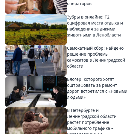
операторов
Зубры в онлайне: Т2
оцифровал места отдыха и
наблюдения за дикими
животными в Ленобласти
Самокатный сбор: найдено
решение проблемы
самокатов в Ленинградской
области
Блогер, которого хотят
оштрафовать за ремонт
дорог, встретился с «Новыми
людьми»
В Петербурге и
Ленинградской области
растет потребление
мобильного трафика –