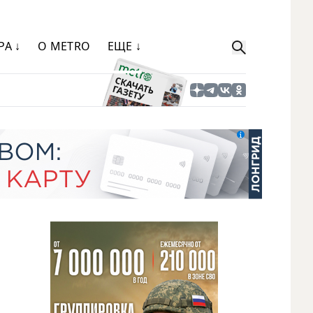
РА ↓
О METRO
ЕЩЕ ↓