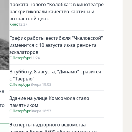
проката нового "Колобка": в кинотеатре
раскритиковали качество картины и
возрастной ценз
Кино
12:37
График работы вестибюля "Чкаловской"
изменится с 10 августа из-за ремонта
эскалаторов
С.Петербург
11:24
В субботу, 8 августа, "Динамо" сразится
с "Тверью"
С.Петербург
Вчера 19:03
на
Здание на улице Комсомола стало
го
памятником
С.Петербург
Вчера 18:57
Эксперты надзорного ведомства
изучили более 3500 образцов мясных