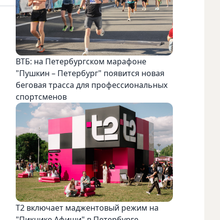
ВТБ: на Петербургском марафоне
"Пушкин – Петербург" появится новая
беговая трасса для профессиональных
спортсменов
Т2 включает маджентовый режим на
"Пикнике Афиши" в Петербурге