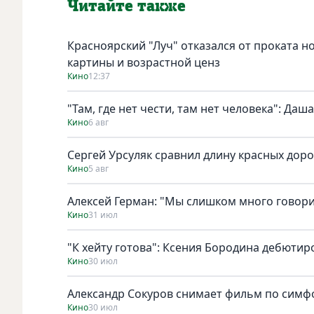
Читайте также
Красноярский "Луч" отказался от проката н
картины и возрастной ценз
Кино
12:37
"Там, где нет чести, там нет человека": Да
Кино
6 авг
Сергей Урсуляк сравнил длину красных доро
Кино
5 авг
Алексей Герман: "Мы слишком много говори
Кино
31 июл
"К хейту готова": Ксения Бородина дебютир
Кино
30 июл
Александр Сокуров снимает фильм по симф
Кино
30 июл