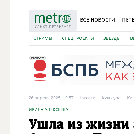
ВСЕ НОВОСТИ
ПЕТ
СТРИМЫ
СПЕЦПРОЕКТЫ
ЗВЕЗДЫ
В
erid: 2VfnxyFybV5
ПАО "Банк "Санкт-Петербург", ИНН: 7831000027
РЕКЛАМА
26 апреля 2025, 19:57
|
Новости —
Культура —
Ки
ИРИНА АЛЕКСЕЕВА
Ушла из жизни 