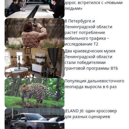
дорог, встретился с «Новыми
людьми»
В Петербурге и
Ленинградской области
растет потребление
мобильного трафика –
исследование T2
Два краеведческих музея
Ленинградской области
стали победителями
грантовой программы ВТБ
Популяция дальневосточного
леопарда выросла в 6 раз
JELAND J6: один кроссовер
для разных сценариев