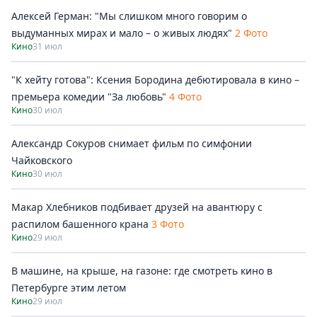
Алексей Герман: "Мы слишком много говорим о
выдуманных мирах и мало – о живых людях"
2 Фото
Кино
31 июл
"К хейту готова": Ксения Бородина дебютировала в кино –
премьера комедии "За любовь"
4 Фото
Кино
30 июл
Александр Сокуров снимает фильм по симфонии
Чайковского
Кино
30 июл
Макар Хлебников подбивает друзей на авантюру с
распилом башенного крана
3 Фото
Кино
29 июл
В машине, на крыше, на газоне: где смотреть кино в
Петербурге этим летом
Кино
29 июл