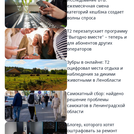
ежемесячная смена
категорий кешбэка создает
волны спроса
Т2 перезапускает программу
"Выгодно вместе" – теперь и
для абонентов других
операторов
Зубры в онлайне: Т2
оцифровал места отдыха и
наблюдения за дикими
животными в Ленобласти
Самокатный сбор: найдено
решение проблемы
самокатов в Ленинградской
области
Блогер, которого хотят
оштрафовать за ремонт