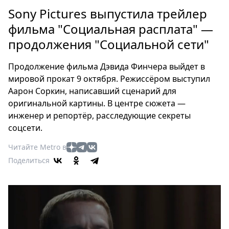
Петербург
Sony Pictures выпустила трейлер
Россия
фильма "Социальная расплата" —
Мир
продолжения "Социальной сети"
Здоровье
Еда
Продолжение фильма Дэвида Финчера выйдет в
Туризм
мировой прокат 9 октября. Режиссёром выступил
Мода
Аарон Соркин, написавший сценарий для
Театр
оригинальной картины. В центре сюжета —
Кино
инженер и репортёр, расследующие секреты
соцсети.
Афиша
Книги
Читайте Metro в
Выставки
Поделиться
Пресс-
релизы
О
Metro
Стримы