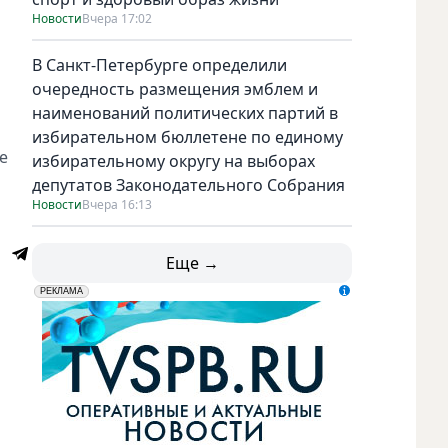
Новости
Вчера 17:02
В Санкт-Петербурге определили
очередность размещения эмблем и
наименований политических партий в
избирательном бюллетене по единому
е
избирательному округу на выборах
депутатов Законодательного Собрания
Новости
Вчера 16:13
Еще →
erid: LdtCK5udn
АО "ГАТР", ИНН: 7841320717
РЕКЛАМА