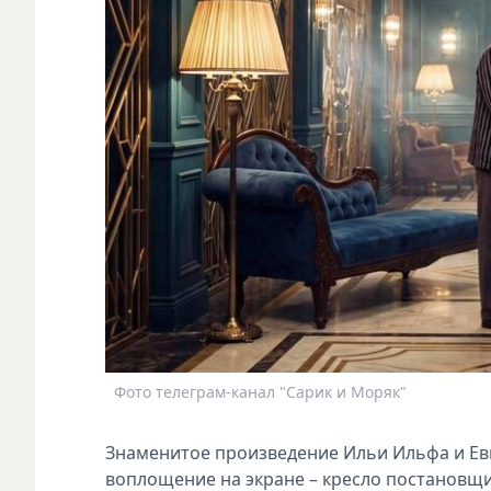
Фото телеграм-канал "Сарик и Моряк"
Знаменитое произведение Ильи Ильфа и Евг
воплощение на экране – кресло постановщи