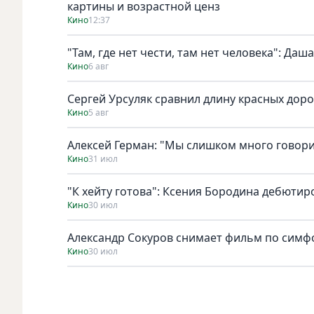
картины и возрастной ценз
Кино
12:37
"Там, где нет чести, там нет человека": Да
Кино
6 авг
Сергей Урсуляк сравнил длину красных доро
Кино
5 авг
Алексей Герман: "Мы слишком много говори
Кино
31 июл
"К хейту готова": Ксения Бородина дебютир
Кино
30 июл
Александр Сокуров снимает фильм по симф
Кино
30 июл