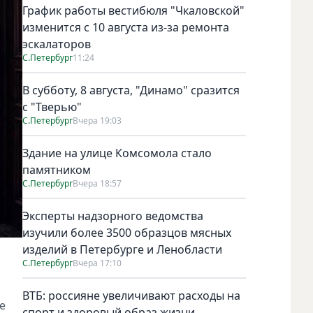
График работы вестибюля "Чкаловской"
изменится с 10 августа из-за ремонта
эскалаторов
С.Петербург
11:24
В субботу, 8 августа, "Динамо" сразится
с "Тверью"
С.Петербург
Вчера 19:03
Здание на улице Комсомола стало
памятником
С.Петербург
Вчера 18:57
Эксперты надзорного ведомства
изучили более 3500 образцов мясных
изделий в Петербурге и Ленобласти
С.Петербург
Вчера 17:10
ВТБ: россияне увеличивают расходы на
е
спорт и здоровый образ жизни