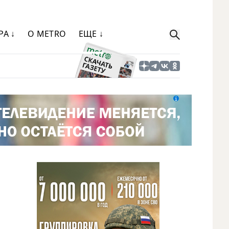
РА ↓
О METRO
ЕЩЕ ↓