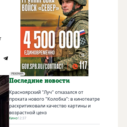
т
РЕКЛАМА
Социальная реклама
Последние новости
Красноярский "Луч" отказался от
проката нового "Колобка": в кинотеатре
раскритиковали качество картины и
возрастной ценз
Кино
12:37