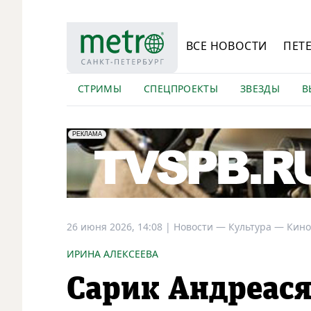
ВСЕ НОВОСТИ
ПЕТ
СТРИМЫ
СПЕЦПРОЕКТЫ
ЗВЕЗДЫ
В
erid: LdtCK5Efv
АО "ГАТР", ИНН: 7841320717
РЕКЛАМА
26 июня 2026, 14:08
|
Новости —
Культура —
Кино
ИРИНА АЛЕКСЕЕВА
Сарик Андреас