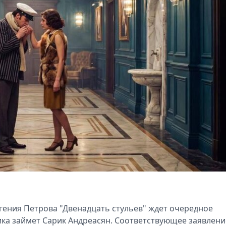
ения Петрова "Двенадцать стульев" ждет очередное
ка займет Сарик Андреасян. Соответствующее заявлени