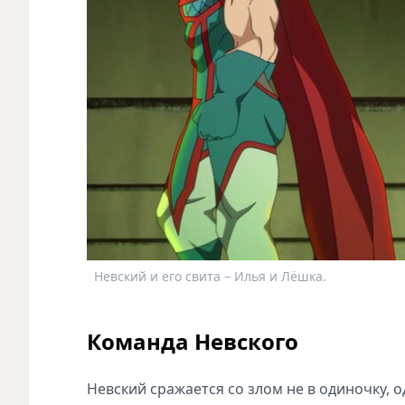
Невский и его свита – Илья и Лёшка.
Команда Невского
Невский сражается со злом не в одиночку,