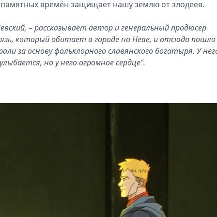
запамятных времён защищает нашу землю от злодеев.
евский, – рассказывает автор и генеральный продюсер
язь, который обитает в городе на Неве, и отсюда пошло 
рали за основу фольклорного славянского богатыря. У нег
улыбается, но у него огромное сердце".