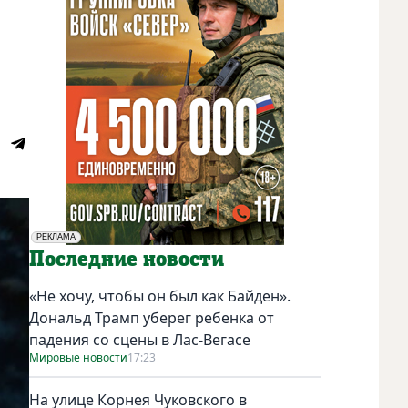
РЕКЛАМА
Социальная реклама
Последние новости
«Не хочу, чтобы он был как Байден».
Дональд Трамп уберег ребенка от
падения со сцены в Лас-Вегасе
Мировые новости
17:23
На улице Корнея Чуковского в