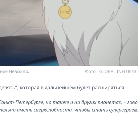
нде Невского.
Фото:
GLOBAL INFLUENC
девять", которая в дальнейшем будет расширяться.
Санкт-Петербурге, но также и на других планетах, – гов
ательно иметь сверхспобности, чтобы стать супергероем