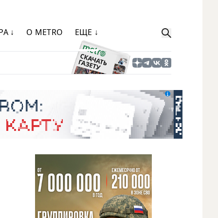
РА ↓
О METRO
ЕЩЕ ↓