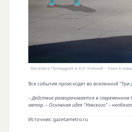
Василиса Премудрая и Кот Учёный – тоже в кома
Все события происходят во вселенной "Три 
– Действие разворачивается в современном 
автор. – Основная идея "Невского" – необяз
Источник: gazetametro.ru