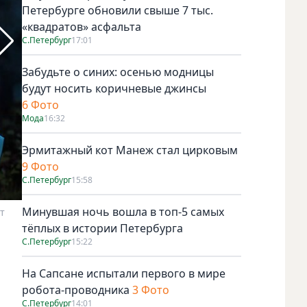
Петербурге обновили свыше 7 тыс.
«квадратов» асфальта
С.Петербург
17:01
Забудьте о синих: осенью модницы
будут носить коричневые джинсы
6 Фото
Мода
16:32
Эрмитажный кот Манеж стал цирковым
9 Фото
С.Петербург
15:58
Минувшая ночь вошла в топ-5 самых
т
Невский и его свита – Илья и Лёшка. Фото GLOBAL INFLU
тёплых в истории Петербурга
С.Петербург
15:22
На Сапсане испытали первого в мире
робота-проводника
3 Фото
С.Петербург
14:01