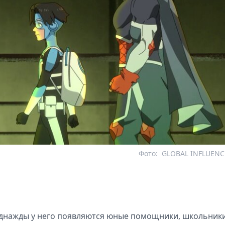
Фото:
GLOBAL INFLUENC
 однажды у него появляются юные помощники, школьник