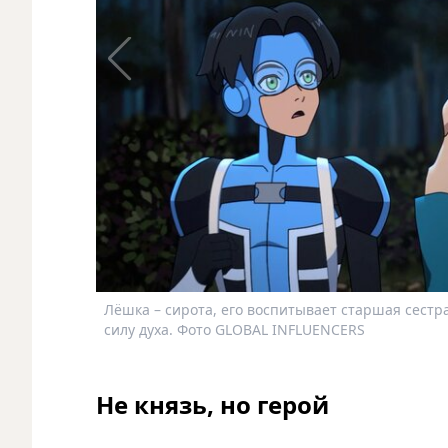
Лёшка – сирота, его воспитывает старшая сестра
силу духа. Фото GLOBAL INFLUENCERS
Не князь, но герой