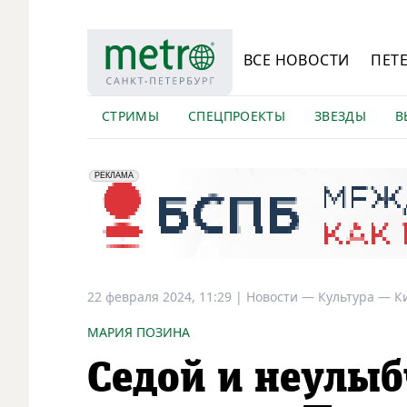
ВСЕ НОВОСТИ
ПЕТ
СТРИМЫ
СПЕЦПРОЕКТЫ
ЗВЕЗДЫ
В
erid: 2VfnxyFybV5
ПАО "Банк "Санкт-Петербург", ИНН: 7831000027
РЕКЛАМА
22 февраля 2024, 11:29
|
Новости —
Культура —
К
МАРИЯ ПОЗИНА
Седой и неулы