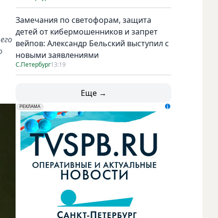
Замечания по светофорам, защита
детей от кибермошенников и запрет
его
вейпов: Александр Бельский выступил с
о
новыми заявлениями
С.Петербург
13:19
Еще →
erid: LdtCK5udn
АО "ГАТР", ИНН: 7841320717
РЕКЛАМА