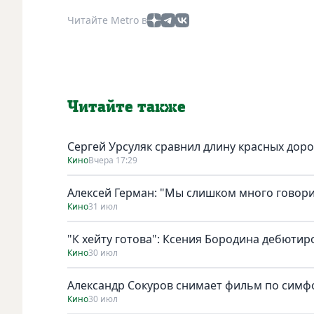
Читайте Metro в
Читайте также
Сергей Урсуляк сравнил длину красных доро
Кино
Вчера 17:29
Алексей Герман: "Мы слишком много говори
Кино
31 июл
"К хейту готова": Ксения Бородина дебютир
Кино
30 июл
Александр Сокуров снимает фильм по симф
Кино
30 июл