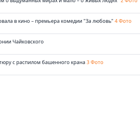
м о выдуманных мирах и мало – о живых людях"
2 Фото
овала в кино – премьера комедии "За любовь"
4 Фото
онии Чайковского
нтюру с распилом башенного крана
3 Фото