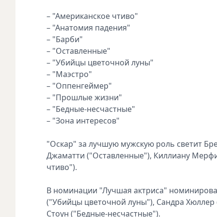
– "Американское чтиво"
– "Анатомия падения"
– "Барби"
– "Оставленные"
– "Убийцы цветочной луны"
– "Маэстро"
– "Оппенгеймер"
– "Прошлые жизни"
– "Бедные-несчастные"
– "Зона интересов"
"Оскар" за лучшую мужскую роль светит Бре
Джаматти ("Оставленные"), Киллиану Мерфи
чтиво").
В номинации "Лучшая актриса" номинирован
("Убийцы цветочной луны"), Сандра Хюллер 
Стоун ("Бедные-несчастные").