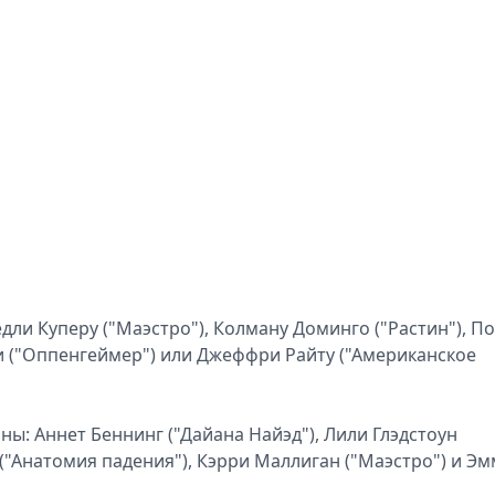
дли Куперу ("Маэстро"), Колману Доминго ("Растин"), П
 ("Оппенгеймер") или Джеффри Райту ("Американское
ы: Аннет Беннинг ("Дайана Найэд"), Лили Глэдстоун
("Анатомия падения"), Кэрри Маллиган ("Маэстро") и Эм