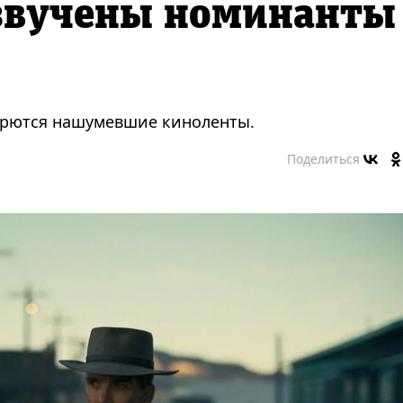
озвучены номинанты
борются нашумевшие киноленты.
Поделиться