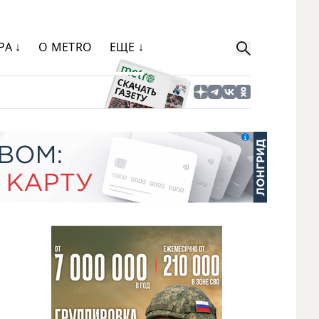
РА ↓
О METRO
ЕЩЕ ↓