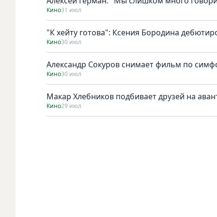
Алексей Герман: "Мы слишком много говори
Кино
31 июл
"К хейту готова": Ксения Бородина дебютир
Кино
30 июл
Александр Сокуров снимает фильм по симф
Кино
30 июл
Макар Хлебников подбивает друзей на ава
Кино
29 июл