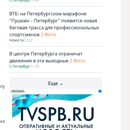
С.Петербург
13:36
ВТБ: на Петербургском марафоне
"Пушкин – Петербург" появится новая
беговая трасса для профессиональных
спортсменов
3 Фото
Новости
12:52
В центре Петербурга ограничат
движение в эти выходные
2 Фото
С.Петербург
11:25
Еще →
олу
erid: LdtCK5udn
АО "ГАТР", ИНН: 7841320717
РЕКЛАМА
ма