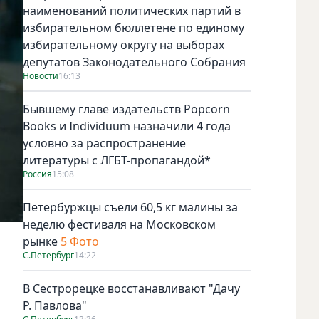
наименований политических партий в
избирательном бюллетене по единому
избирательному округу на выборах
депутатов Законодательного Собрания
Новости
16:13
Бывшему главе издательств Popcorn
Books и Individuum назначили 4 года
условно за распространение
литературы с ЛГБТ-пропагандой*
Россия
15:08
Петербуржцы съели 60,5 кг малины за
неделю фестиваля на Московском
рынке
5 Фото
С.Петербург
14:22
В Сестрорецке восстанавливают "Дачу
Р. Павлова"