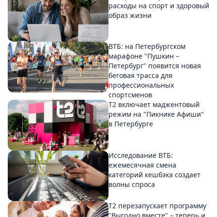
расходы на спорт и здоровый
образ жизни
ВТБ: на Петербургском
марафоне "Пушкин –
Петербург" появится новая
беговая трасса для
профессиональных
спортсменов
Т2 включает маджентовый
режим на "Пикнике Афиши"
в Петербурге
Исследование ВТБ:
ежемесячная смена
категорий кешбэка создает
волны спроса
Т2 перезапускает программу
"Выгодно вместе" – теперь и