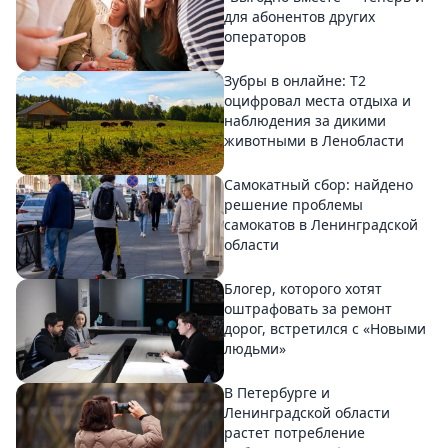
для абонентов других
операторов
Зубры в онлайне: Т2
оцифровал места отдыха и
наблюдения за дикими
животными в Ленобласти
Самокатный сбор: найдено
решение проблемы
самокатов в Ленинградской
области
Блогер, которого хотят
оштрафовать за ремонт
дорог, встретился с «Новыми
людьми»
В Петербурге и
Ленинградской области
растет потребление