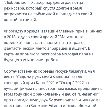
"Любовь моя" Хавьер Бардем играет отца-
режиссёра, который спустя долгое время
встречается на съёмочной площадке со своей
дочкой-актрисой.
Хирокадзу Корээда, взявший главный приз в Каннах
в 2018 году со своей драмой "Магазинные
воришки", попытает счастье на этот раз с
фантастической лентой "Барашек в ящике". В
картине японского режиссёра молодая пара из
будущего усыновляет робота.
Соотечественник Корээды Рюсукэ Хамагути, чья
лента "Сядь за руль моей машины" взяла
сценарный приз Канн-2021 и "Оскар"-2022 за
лучший фильм на иностранном языке, представит в
этом году свой франкоязычный дебют "Внезапно"
про неожиданную дружбу руководительницы дома
престарелых (Виржини Эфира) и тяжелобольной