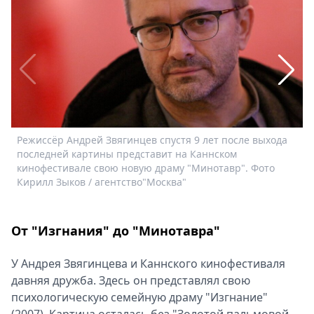
Спецпроекты
Звезды
Выборы
2026
Скачай
Metro
Режиссёр Андрей Звягинцев спустя 9 лет после выхода
К
последней картины представит на Каннском
кинофестивале свою новую драму "Минотавр". Фото
Кирилл Зыков / агентство"Москва"
От "Изгнания" до "Минотавра"
У Андрея Звягинцева и Каннского кинофестиваля
давняя дружба. Здесь он представлял свою
психологическую семейную драму "Изгнание"