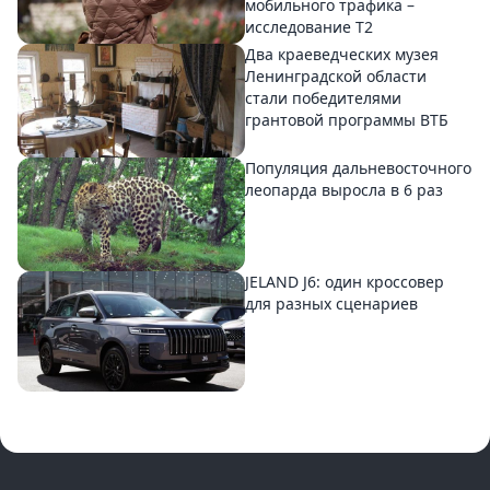
мобильного трафика –
исследование T2
Два краеведческих музея
Ленинградской области
стали победителями
грантовой программы ВТБ
Популяция дальневосточного
леопарда выросла в 6 раз
JELAND J6: один кроссовер
для разных сценариев