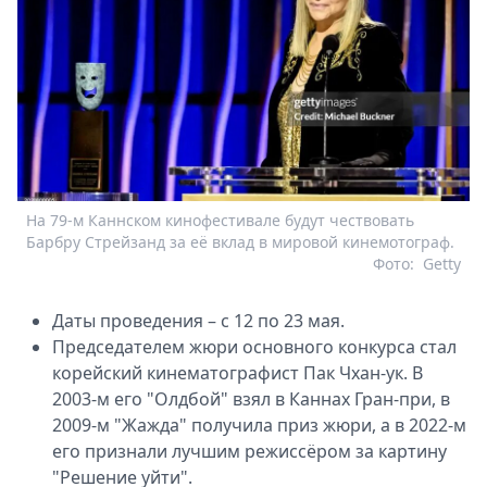
На 79-м Каннском кинофестивале будут чествовать
Барбру Стрейзанд за её вклад в мировой кинемотограф.
Фото:
Getty
Даты проведения – с 12 по 23 мая.
Председателем жюри основного конкурса стал
корейский кинематографист Пак Чхан-ук. В
2003-м его "Олдбой" взял в Каннах Гран-при, в
2009-м "Жажда" получила приз жюри, а в 2022-м
его признали лучшим режиссёром за картину
"Решение уйти".