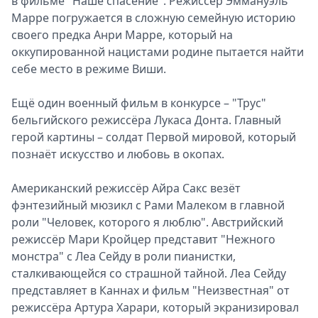
в фильме "Наше спасение". Режиссёр Эммануэль
Марре погружается в сложную семейную историю
своего предка Анри Марре, который на
оккупированной нацистами родине пытается найти
себе место в режиме Виши.
Ещё один военный фильм в конкурсе – "Трус"
бельгийского режиссёра Лукаса Донта. Главный
герой картины – солдат Первой мировой, который
познаёт искусство и любовь в окопах.
Американский режиссёр Айра Сакс везёт
фэнтезийный мюзикл с Рами Малеком в главной
роли "Человек, которого я люблю". Австрийский
режиссёр Мари Кройцер представит "Нежного
монстра" с Леа Сейду в роли пианистки,
сталкивающейся со страшной тайной. Леа Сейду
представляет в Каннах и фильм "Неизвестная" от
режиссёра Артура Харари, который экранизировал