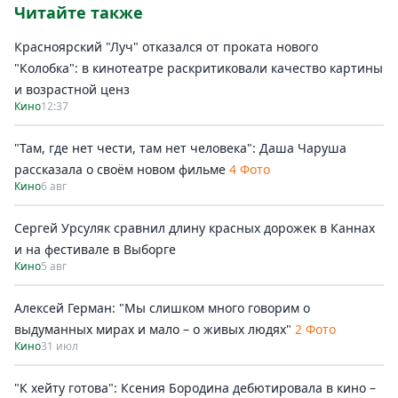
Читайте также
Красноярский "Луч" отказался от проката нового
"Колобка": в кинотеатре раскритиковали качество картины
и возрастной ценз
Кино
12:37
"Там, где нет чести, там нет человека": Даша Чаруша
рассказала о своём новом фильме
4 Фото
Кино
6 авг
Сергей Урсуляк сравнил длину красных дорожек в Каннах
и на фестивале в Выборге
Кино
5 авг
Алексей Герман: "Мы слишком много говорим о
выдуманных мирах и мало – о живых людях"
2 Фото
Кино
31 июл
"К хейту готова": Ксения Бородина дебютировала в кино –