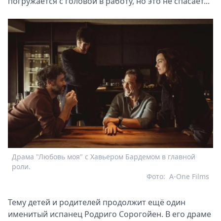
погружается с головой в работу, но это не спасает...
Драма "Любовь моя" с Хавьером Бардемом в главной
роли.
Фото:
A-One Films
Тему детей и родителей продолжит ещё один
именитый испанец Родриго Сорогойен. В его драме