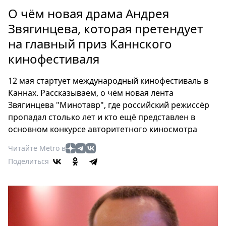
Петербург
О чём новая драма Андрея
Россия
Звягинцева, которая претендует
Мир
на главный приз Каннского
Здоровье
кинофестиваля
Еда
Туризм
12 мая стартует международный кинофестиваль в
Мода
Каннах. Рассказываем, о чём новая лента
Театр
Звягинцева "Минотавр", где российский режиссёр
Кино
пропадал столько лет и кто ещё представлен в
Афиша
основном конкурсе авторитетного киносмотра
Книги
Читайте Metro в
Выставки
Поделиться
Пресс-
релизы
О
Metro
Стримы