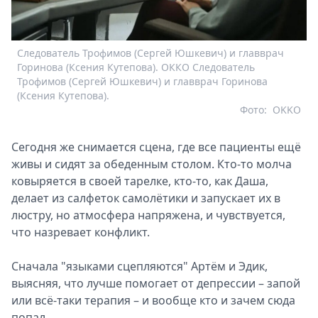
Следователь Трофимов (Сергей Юшкевич) и главврач
Горинова (Ксения Кутепова). ОККО Следователь
Трофимов (Сергей Юшкевич) и главврач Горинова
(Ксения Кутепова).
Фото:
OKKO
Сегодня же снимается сцена, где все пациенты ещё
живы и сидят за обеденным столом. Кто-то молча
ковыряется в своей тарелке, кто-то, как Даша,
делает из салфеток самолётики и запускает их в
люстру, но атмосфера напряжена, и чувствуется,
что назревает конфликт.
Сначала "языками сцепляются" Артём и Эдик,
выясняя, что лучше помогает от депрессии – запой
или всё-таки терапия – и вообще кто и зачем сюда
попал.