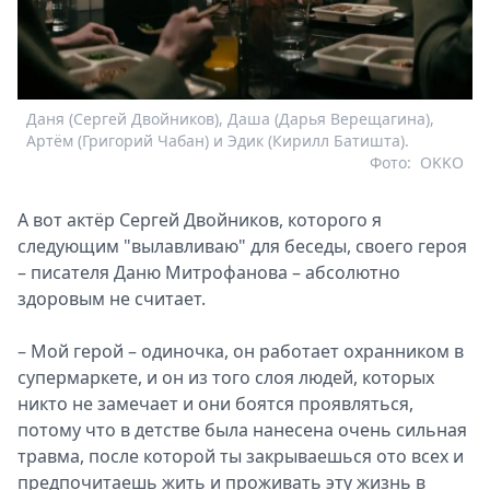
Даня (Сергей Двойников), Даша (Дарья Верещагина),
Артём (Григорий Чабан) и Эдик (Кирилл Батишта).
Фото:
OKKO
А вот актёр Сергей Двойников, которого я
следующим "вылавливаю" для беседы, своего героя
– писателя Даню Митрофанова – абсолютно
здоровым не считает.
– Мой герой – одиночка, он работает охранником в
супермаркете, и он из того слоя людей, которых
никто не замечает и они боятся проявляться,
потому что в детстве была нанесена очень сильная
травма, после которой ты закрываешься ото всех и
предпочитаешь жить и проживать эту жизнь в