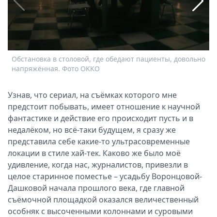
Спецпроекты
Звезды
Выборы
2026
Скачай
Обстановка в столовой, где обедают пациенты, довольно
Metro
напряжённая. Фото OKKO
Узнав, что сериал, на съёмках которого мне
предстоит побывать, имеет отношение к научной
фантастике и действие его происходит пусть и в
недалёком, но всё-таки будущем, я сразу же
представила себе какие-то ультрасовременные
локации в стиле хай-тек. Каково же было моё
удивление, когда нас, журналистов, привезли в
целое старинное поместье – усадьбу Воронцовой-
Дашковой начала прошлого века, где главной
съёмочной площадкой оказался величественный
особняк с высоченными колоннами и суровыми