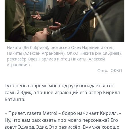
Никита (Ян Сябриев), режиссёр Овез Нарлиев и отец
Никиты (Алексей Агранович). ОККО Никита (Ян Сябриев),
режиссёр Овез Нарлиев и отец Никиты (Алексей
Агранович).
Фото:
OKKO
Тут очень вовремя мне под руку попадается тот
самый Эдик, а точнее играющий его рэпер Кирилл
Батишта.
− Привет, газета Metro! – бодро начинает Кирилл. –
Ну, что вам рассказать про моего персонажа? Его
зовут Эдуард, Эдик. Это режиссёр. Ему уже хорошо