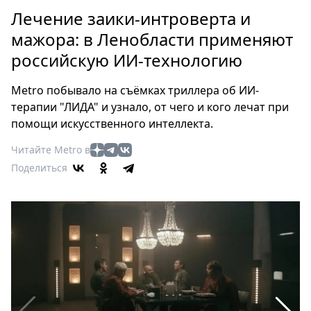
Петербург
Лечение заики-интроверта и
Россия
мажора: в Ленобласти применяют
Мир
российскую ИИ-технологию
Здоровье
Еда
Metro побывало на съёмках триллера об ИИ-
Туризм
терапии "ЛИДА" и узнало, от чего и кого лечат при
Мода
помощи искусственного интеллекта.
Театр
Читайте Metro в
Кино
Поделиться
Афиша
Книги
Выставки
Пресс-
релизы
О
Metro
Стримы