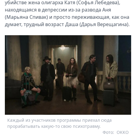
убийстве жена олигарха Катя (Софья Лебедева),
находящаяся в депрессии из-за развода Аня
(Марьяна Спивак) и просто переживающая, как она
думает, трудный возраст Даша (Дарья Верещагина).
Каждый из участников программы приехал сюда
прорабатывать какую-то свою психотравму.
Фото:
OKKO