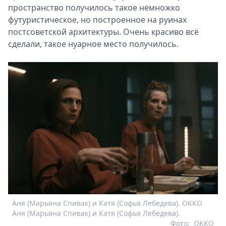
пространство получилось такое немножко
футуристическое, но построенное на руинах
постсоветской архитектуры. Очень красиво всё
сделали, такое нуарное место получилось.
Аня (Марьяна Спивак) и Катя (Софья Лебедева). ОККО
Аня (Марьяна Спивак) и Катя (Софья Лебедева).
Фото:
OKKO