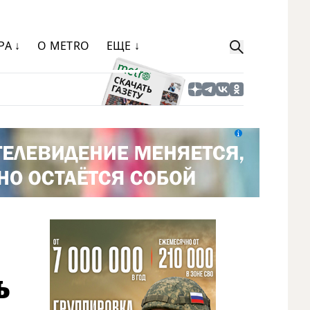
РА ↓
О METRO
ЕЩЕ ↓
ь