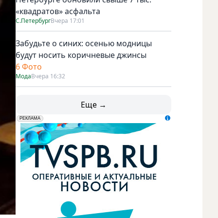
«квадратов» асфальта
С.Петербург
Вчера 17:01
Забудьте о синих: осенью модницы
будут носить коричневые джинсы
6 Фото
Мода
Вчера 16:32
Еще →
erid: LdtCK5udn
АО "ГАТР", ИНН: 7841320717
РЕКЛАМА