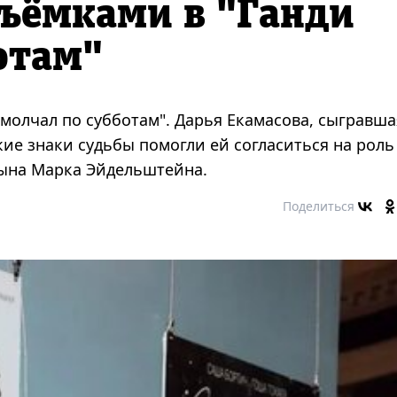
ъёмками в "Ганди
отам"
молчал по субботам". Дарья Екамасова, сыгравша
кие знаки судьбы помогли ей согласиться на роль
сына Марка Эйдельштейна.
Поделиться