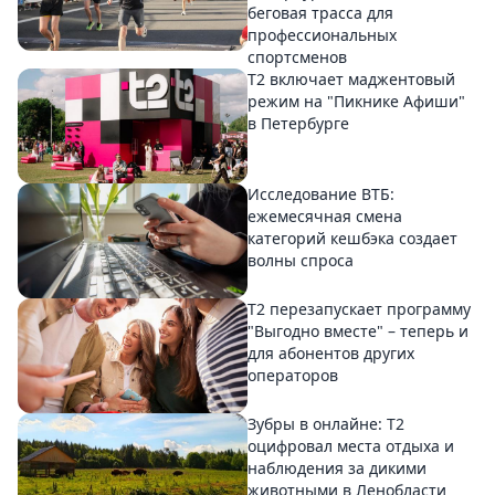
беговая трасса для
профессиональных
спортсменов
Т2 включает маджентовый
режим на "Пикнике Афиши"
в Петербурге
Исследование ВТБ:
ежемесячная смена
категорий кешбэка создает
волны спроса
Т2 перезапускает программу
"Выгодно вместе" – теперь и
для абонентов других
операторов
Зубры в онлайне: Т2
оцифровал места отдыха и
наблюдения за дикими
животными в Ленобласти