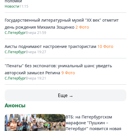
поломки
Новости
11:15
Государственный литературный музей "ХХ век" отметит
день рождения Михаила Зощенко
2 Фото
С.Петербург
Вчера 21:59
Аисты поднимают настроение трактористам
10 Фото
С.Петербург
Вчера 19:27
"Пенаты" без экспонатов: уникальный шанс увидеть
авторский замысел Репина
9 Фото
С.Петербург
Вчера 19:21
Еще →
Анонсы
ВТБ: на Петербургском
марафоне "Пушкин –
Петербург" появится новая