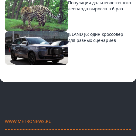
Популяция дальневосточного
леопарда выросла в 6 раз
JELAND J6: один кроссовер
для разных сценариев
WWW.METRONEWS.RU