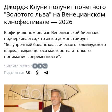
Петербург
Джордж Клуни получит почётного
Россия
"Золотого льва" на Венецианском
Мир
кинофестивале — 2026
Здоровье
Еда
В официальном релизе Венецианской биеннале
Туризм
подчеркивается, что актер демонстрирует
Мода
"безупречный баланс классического голливудского
Театр
шарма, выдающегося мастерства и тонкого
Кино
понимания современности".
Афиша
Читайте Metro в
Книги
Поделиться
Выставки
Пресс-
релизы
О
Metro
Стримы