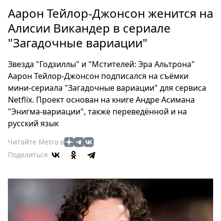
Петербург
Аарон Тейлор-Джонсон женится на
Россия
Алисии Викандер в сериале
Мир
"Загадочные вариации"
Здоровье
Еда
Звезда "Годзиллы" и "Мстителей: Эра Альтрона"
Туризм
Аарон Тейлор-Джонсон подписался на съёмки
Мода
мини-сериала "Загадочные вариации" для сервиса
Театр
Netflix. Проект основан на книге Андре Асимана
Кино
"Энигма-вариации", также переведённой и на
русский язык
Афиша
Книги
Читайте Metro в
Выставки
Поделиться
Пресс-
релизы
О
Metro
Стримы