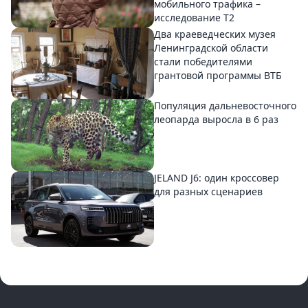
мобильного трафика –
исследование T2
Два краеведческих музея
Ленинградской области
стали победителями
грантовой программы ВТБ
Популяция дальневосточного
леопарда выросла в 6 раз
JELAND J6: один кроссовер
для разных сценариев