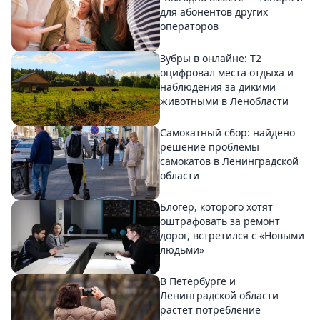
для абонентов других
операторов
Зубры в онлайне: Т2
оцифровал места отдыха и
наблюдения за дикими
животными в Ленобласти
Самокатный сбор: найдено
решение проблемы
самокатов в Ленинградской
области
Блогер, которого хотят
оштрафовать за ремонт
дорог, встретился с «Новыми
людьми»
В Петербурге и
Ленинградской области
растет потребление