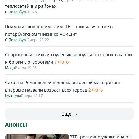
теплосетей в 8 районах
С.Петербург
10:25
Поймали свой прайм-тайм: ТНТ принял участие в
петербургском "Пикнике Афиши"
С.Петербург
Вчера 23:22
Спортивный стиль из нулевых вернулся: как носить капри
и брюки с отворотами
7 Фото
Мода
Вчера 19:36
Секреты Ромашковой долины: авторы «Смешариков»
впервые назвали возраст всех героев
2 Фото
Культура
Вчера 18:17
Еще →
Анонсы
ВТБ: россияне увеличивают