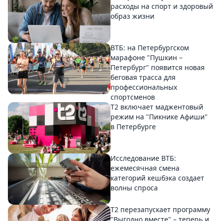
расходы на спорт и здоровый
образ жизни
ВТБ: на Петербургском
марафоне "Пушкин –
Петербург" появится новая
беговая трасса для
профессиональных
спортсменов
Т2 включает маджентовый
режим на "Пикнике Афиши"
в Петербурге
Исследование ВТБ:
ежемесячная смена
категорий кешбэка создает
волны спроса
Т2 перезапускает программу
"Выгодно вместе" – теперь и