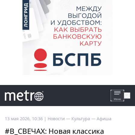
Все
13 мая 2026, 10:36
|
Новости —
Культура —
Афиша
новости
#В_СВЕЧАХ: Новая классика