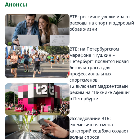
Анонсы
ВТБ: россияне увеличивают
расходы на спорт и здоровый
образ жизни
ВТБ: на Петербургском
марафоне "Пушкин –
Петербург" появится новая
беговая трасса для
профессиональных
спортсменов
Т2 включает маджентовый
режим на "Пикнике Афиши"
в Петербурге
Исследование ВТБ:
ежемесячная смена
категорий кешбэка создает
волны спроса