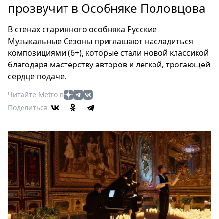
Петербург
прозвучит в Особняке Половцова
Россия
Мир
В стенах старинного особняка Русские
Здоровье
Музыкальные Сезоны приглашают насладиться
композициями (6+), которые стали новой классикой
Еда
благодаря мастерству авторов и легкой, трогающей
Туризм
сердце подаче.
Мода
Читайте Metro в
Театр
Поделиться
Кино
Афиша
Книги
Выставки
Пресс-
релизы
О
Metro
Стримы