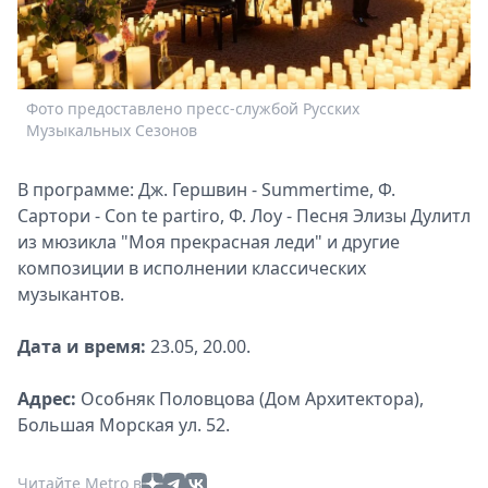
Спецпроекты
Звезды
Выборы
2026
Фото предоставлено пресс-службой Русских
Скачай
Музыкальных Сезонов
Metro
В программе: Дж. Гершвин - Summertime, Ф.
Сартори - Con te partiro, Ф. Лоу - Песня Элизы Дулитл
из мюзикла "Моя прекрасная леди" и другие
композиции в исполнении классических
музыкантов.
Дата и время:
23.05, 20.00.
Адрес:
Особняк Половцова (Дом Архитектора),
Большая Морская ул. 52.
Читайте Metro в