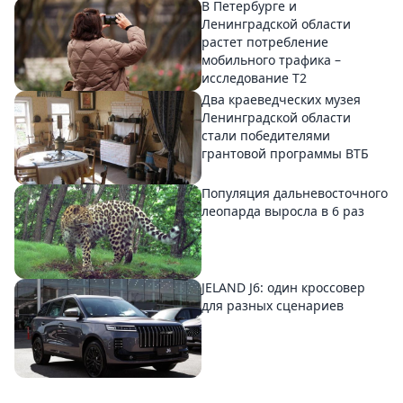
В Петербурге и
Ленинградской области
растет потребление
мобильного трафика –
исследование T2
Два краеведческих музея
Ленинградской области
стали победителями
грантовой программы ВТБ
Популяция дальневосточного
леопарда выросла в 6 раз
JELAND J6: один кроссовер
для разных сценариев