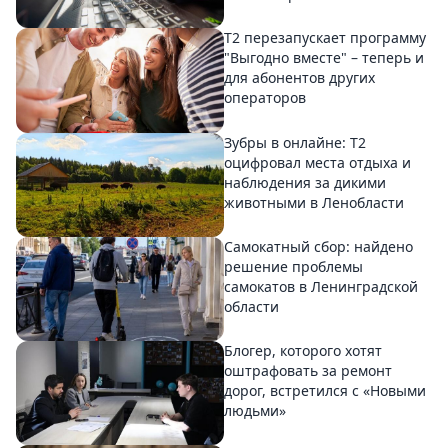
Т2 перезапускает программу
"Выгодно вместе" – теперь и
для абонентов других
операторов
Зубры в онлайне: Т2
оцифровал места отдыха и
наблюдения за дикими
животными в Ленобласти
Самокатный сбор: найдено
решение проблемы
самокатов в Ленинградской
области
Блогер, которого хотят
оштрафовать за ремонт
дорог, встретился с «Новыми
людьми»