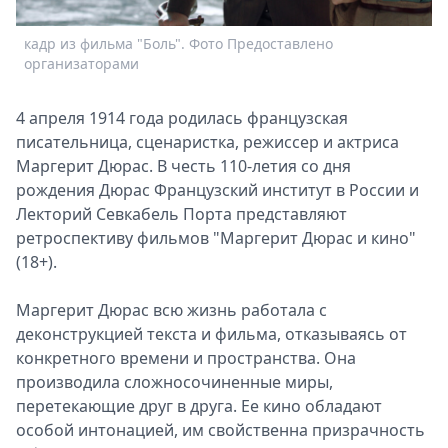
Спецпроекты
кадр из фильма "Боль". Фото Предоставлено
Звезды
организаторами
Выборы
2026
4 апреля 1914 года родилась французская
Скачай
писательница, сценаристка, режиссер и актриса
Metro
Маргерит Дюрас. В честь 110-летия со дня
рождения Дюрас Французский институт в России и
Лекторий Севкабель Порта представляют
ретроспективу фильмов "Маргерит Дюрас и кино"
(18+).
Маргерит Дюрас всю жизнь работала с
деконструкцией текста и фильма, отказываясь от
А
конкретного времени и пространства. Она
производила сложносочиненные миры,
перетекающие друг в друга. Ее кино обладают
особой интонацией, им свойственна призрачность