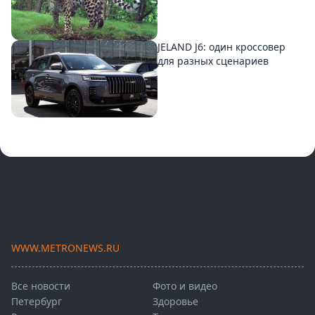
JELAND J6: один кроссовер
для разных сценариев
WWW.METRONEWS.RU
Все новости
Фото и видео
Петербург
Здоровье