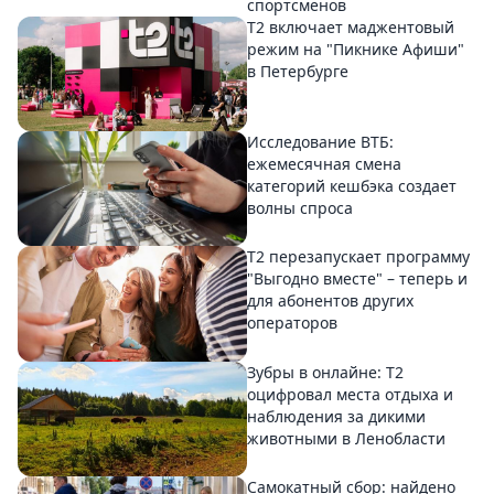
спортсменов
Т2 включает маджентовый
режим на "Пикнике Афиши"
в Петербурге
Исследование ВТБ:
ежемесячная смена
категорий кешбэка создает
волны спроса
Т2 перезапускает программу
"Выгодно вместе" – теперь и
для абонентов других
операторов
Зубры в онлайне: Т2
оцифровал места отдыха и
наблюдения за дикими
животными в Ленобласти
Самокатный сбор: найдено