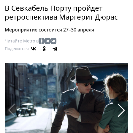
Петербург
В Севкабель Порту пройдет
Россия
ретроспектива Маргерит Дюрас
Мир
Здоровье
Мероприятие состоится 27–30 апреля
Еда
Читайте Metro в
Туризм
Поделиться
Мода
Театр
Кино
Афиша
Книги
Выставки
Пресс-
релизы
О
Metro
Стримы