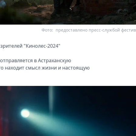
Фото:
предоставлено пресс-службой фести
 зрителей "Кинолес‑2024"
 отправляется в Астраханскую
го находит смысл жизни и настоящую