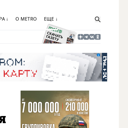
РА ↓
О METRO
ЕЩЕ ↓
я