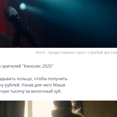
Фото:
предоставлено пресс-службой фести
з зрителей "Кинолес‑2025"
адывать кольцо, чтобы получить
чу рублей. Узнав для чего Маше
тную тысячу за молочный зуб.