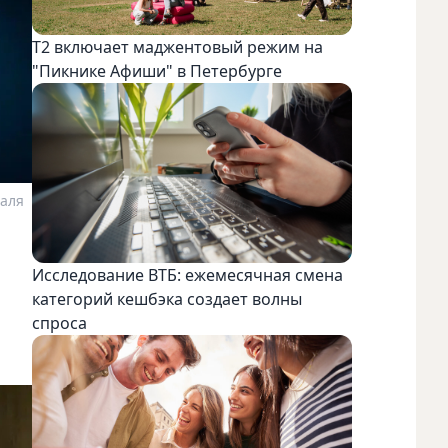
Т2 включает маджентовый режим на
"Пикнике Афиши" в Петербурге
валя
Исследование ВТБ: ежемесячная смена
категорий кешбэка создает волны
спроса