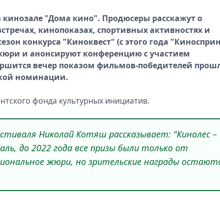
 в кинозале "Дома кино". Продюсеры расскажут о
встречах, кинопоказах, спортивных активностях и
езон конкурса "Киноквест" (с этого года "Киносприн
т жюри и анонсируют конференцию с участием
ершится вечер показом фильмов-победителей прош
ской номинации.
нтского фонда культурных инициатив.
стиваля Николай Котяш рассказывает: "Кинолес –
аль, до 2022 года все призы были только от
ссиональное жюри, но зрительские награды остают