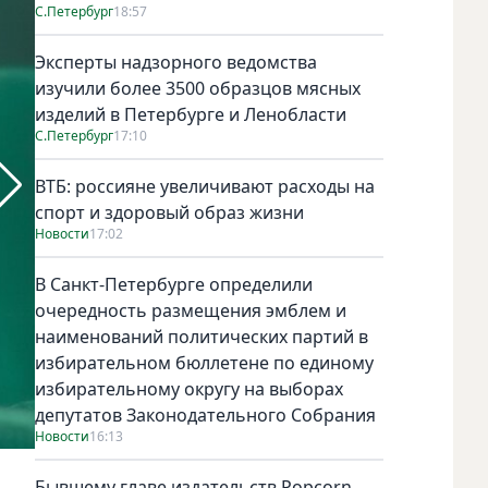
С.Петербург
18:57
Эксперты надзорного ведомства
изучили более 3500 образцов мясных
изделий в Петербурге и Ленобласти
С.Петербург
17:10
ВТБ: россияне увеличивают расходы на
спорт и здоровый образ жизни
Новости
17:02
В Санкт-Петербурге определили
Фото предоставлено пресс-службой фестиваля
очередность размещения эмблем и
наименований политических партий в
избирательном бюллетене по единому
избирательному округу на выборах
депутатов Законодательного Собрания
Новости
16:13
Бывшему главе издательств Popcorn