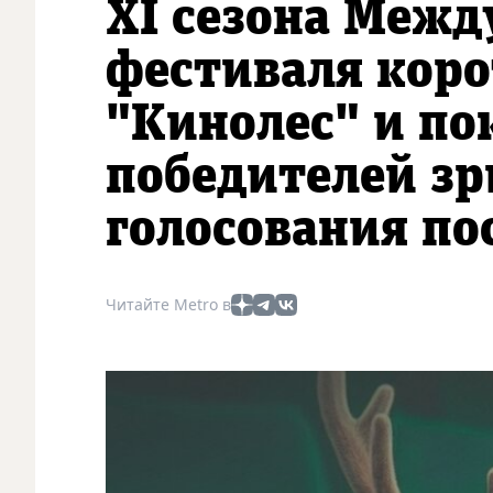
XI сезона Межд
фестиваля кор
"Кинолес" и по
победителей зр
голосования по
Читайте Metro в