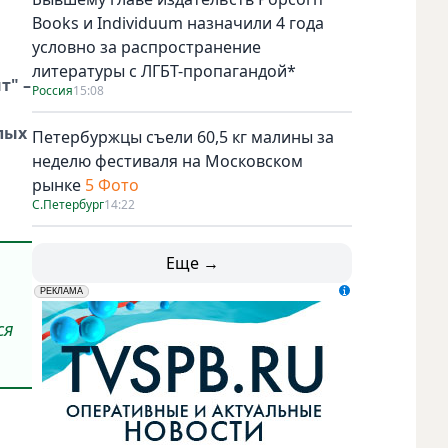
Books и Individuum назначили 4 года
условно за распространение
литературы с ЛГБТ-пропагандой*
т" –
Россия
15:08
лых
Петербуржцы съели 60,5 кг малины за
неделю фестиваля на Московском
рынке
5 Фото
С.Петербург
14:22
Еще →
erid: LdtCK5udn
АО "ГАТР", ИНН: 7841320717
РЕКЛАМА
ся