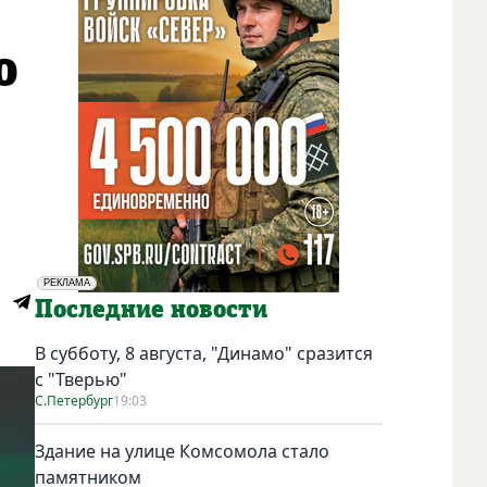
о
РЕКЛАМА
Социальная реклама
Последние новости
В субботу, 8 августа, "Динамо" сразится
с "Тверью"
С.Петербург
19:03
Здание на улице Комсомола стало
памятником