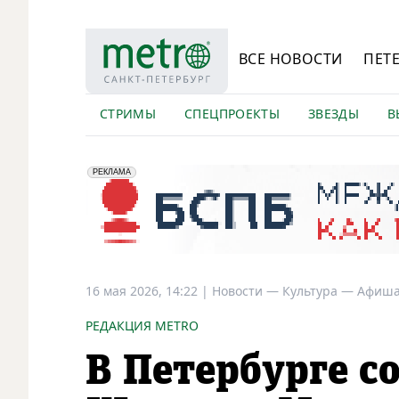
ВСЕ НОВОСТИ
ПЕТ
СТРИМЫ
СПЕЦПРОЕКТЫ
ЗВЕЗДЫ
В
erid: 2VfnxyFybV5
ПАО "Банк "Санкт-Петербург", ИНН: 7831000027
РЕКЛАМА
16 мая 2026, 14:22
|
Новости —
Культура —
Афиш
РЕДАКЦИЯ METRO
В Петербурге с