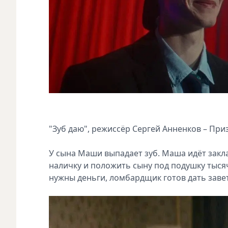
"Зуб даю", режиссёр Сергей Анненков – При
У сына Маши выпадает зуб. Маша идёт закл
наличку и положить сыну под подушку тыся
нужны деньги, ломбардщик готов дать заве