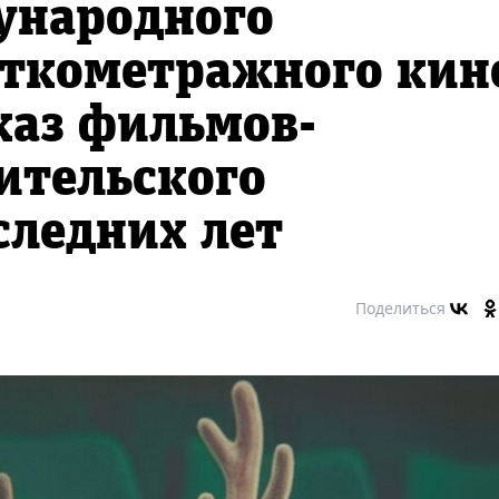
ународного
откометражного кин
каз фильмов-
ительского
следних лет
Поделиться