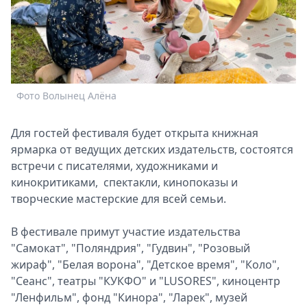
Спецпроекты
Звезды
Выборы
2026
Скачай
Фото Волынец Алёна
Metro
Для гостей фестиваля будет открыта книжная
ярмарка от ведущих детских издательств, состоятся
встречи с писателями, художниками и
кинокритиками, спектакли, кинопоказы и
творческие мастерские для всей семьи.
В фестивале примут участие издательства
"Самокат", "Поляндрия", "Гудвин", "Розовый
жираф", "Белая ворона", "Детское время", "Коло",
"Сеанс", театры "КУКФО" и "LUSORES", киноцентр
"Ленфильм", фонд "Кинора", "Ларек", музей