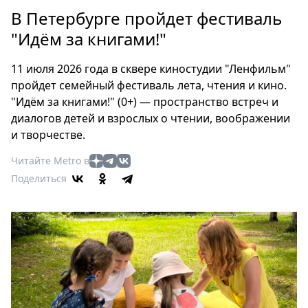
Петербург
В Петербурге пройдет фестиваль
Россия
"Идём за книгами!"
Мир
Здоровье
11 июля 2026 года в сквере киностудии "Ленфильм"
Еда
пройдет семейный фестиваль лета, чтения и кино.
Туризм
"Идём за книгами!" (0+) — пространство встреч и
Мода
диалогов детей и взрослых о чтении, воображении
Театр
и творчестве.
Кино
Читайте Metro в
Афиша
Поделиться
Книги
Выставки
Пресс-
релизы
О
Metro
Стримы