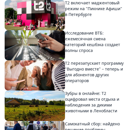
Т2 включает маджентовый
режим на "Пикнике Афиши"
в Петербурге
Исследование ВТБ:
ежемесячная смена
категорий кешбэка создает
волны спроса
Т2 перезапускает программу
"Выгодно вместе" – теперь и
для абонентов других
операторов
Зубры в онлайне: Т2
оцифровал места отдыха и
наблюдения за дикими
животными в Ленобласти
Самокатный сбор: найдено
решение проблемы