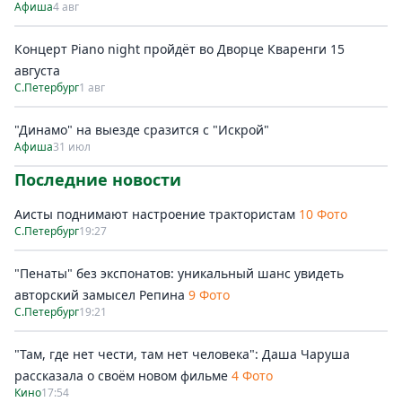
Афиша
4 авг
Концерт Piano night пройдёт во Дворце Кваренги 15
августа
С.Петербург
1 авг
"Динамо" на выезде сразится с "Искрой"
Афиша
31 июл
Последние новости
Аисты поднимают настроение трактористам
10 Фото
С.Петербург
19:27
"Пенаты" без экспонатов: уникальный шанс увидеть
авторский замысел Репина
9 Фото
С.Петербург
19:21
"Там, где нет чести, там нет человека": Даша Чаруша
рассказала о своём новом фильме
4 Фото
Кино
17:54