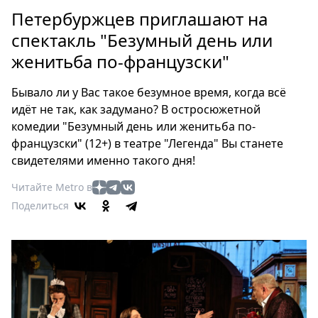
Петербург
Петербуржцев приглашают на
Россия
спектакль "Безумный день или
Мир
женитьба по-французски"
Здоровье
Еда
Бывало ли у Вас такое безумное время, когда всё
Туризм
идёт не так, как задумано? В остросюжетной
Мода
комедии "Безумный день или женитьба по-
Театр
французски" (12+) в театре "Легенда" Вы станете
Кино
свидетелями именно такого дня!
Афиша
Читайте Metro в
Книги
Поделиться
Выставки
Пресс-
релизы
О
Metro
Стримы