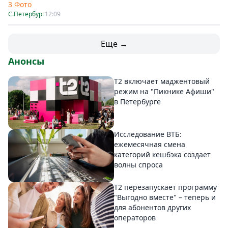
3 Фото
С.Петербург
12:09
Еще →
Анонсы
Т2 включает маджентовый
режим на "Пикнике Афиши"
в Петербурге
Исследование ВТБ:
ежемесячная смена
категорий кешбэка создает
волны спроса
Т2 перезапускает программу
"Выгодно вместе" – теперь и
для абонентов других
операторов