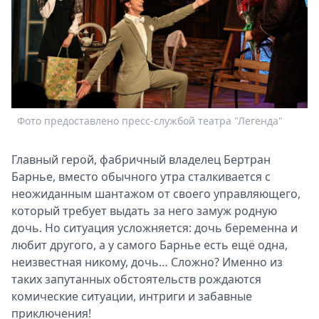
Спецпроекты
Звезды
Выборы
2026
Скачай
Metro
Фото предоставлено пресс-службой театра "Легенда"
Главный герой, фабричный владелец Бертран
Барнье, вместо обычного утра сталкивается с
неожиданным шантажом от своего управляющего,
который требует выдать за него замуж родную
дочь. Но ситуация усложняется: дочь беременна и
любит другого, а у самого Барнье есть ещё одна,
неизвестная никому, дочь… Сложно? Именно из
таких запутанных обстоятельств рождаются
комические ситуации, интриги и забавные
приключения!