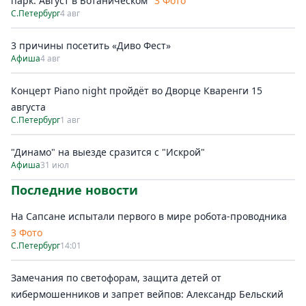
парк. Август в Ботаническом"
3 Фото
С.Петербург
4 авг
3 причины посетить «Диво Фест»
Афиша
4 авг
Концерт Piano night пройдёт во Дворце Кваренги 15
августа
С.Петербург
1 авг
"Динамо" на выезде сразится с "Искрой"
Афиша
31 июл
Последние новости
На Сапсане испытали первого в мире робота-проводника
3 Фото
С.Петербург
14:01
Замечания по светофорам, защита детей от
кибермошенников и запрет вейпов: Александр Бельский