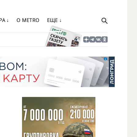
РА ↓
О METRO
ЕЩЕ ↓