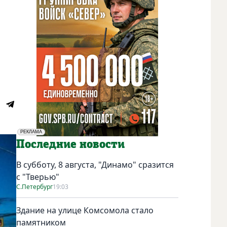
РЕКЛАМА
Социальная реклама
Последние новости
В субботу, 8 августа, "Динамо" сразится
с "Тверью"
С.Петербург
19:03
Здание на улице Комсомола стало
памятником