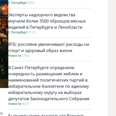
С.Петербург
18:57
Эксперты надзорного ведомства
изучили более 3500 образцов мясных
изделий в Петербурге и Ленобласти
С.Петербург
17:10
ВТБ: россияне увеличивают расходы на
спорт и здоровый образ жизни
Новости
17:02
В Санкт-Петербурге определили
очередность размещения эмблем и
наименований политических партий в
избирательном бюллетене по единому
избирательному округу на выборах
депутатов Законодательного Собрания
Новости
16:13
го
Бывшему главе издательств Popcorn