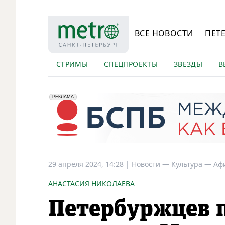
ВСЕ НОВОСТИ
ПЕТ
СТРИМЫ
СПЕЦПРОЕКТЫ
ЗВЕЗДЫ
В
erid: 2VfnxyFybV5
ПАО "Банк "Санкт-Петербург", ИНН: 7831000027
РЕКЛАМА
29 апреля 2024, 14:28
|
Новости —
Культура —
Аф
АНАСТАСИЯ НИКОЛАЕВА
Петербуржцев 