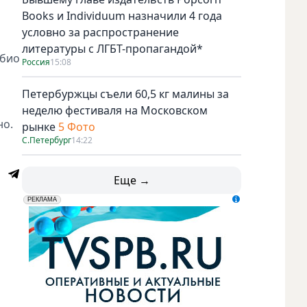
Books и Individuum назначили 4 года
условно за распространение
литературы с ЛГБТ-пропагандой*
абио
Россия
15:08
Петербуржцы съели 60,5 кг малины за
неделю фестиваля на Московском
но.
рынке
5 Фото
С.Петербург
14:22
Еще →
erid: LdtCK5udn
АО "ГАТР", ИНН: 7841320717
РЕКЛАМА