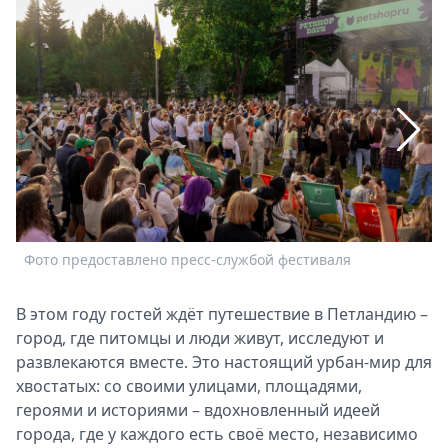
Спецпроекты
Звезды
Выборы
2026
Скачай
Metro
Фото предоставлено пресс-службой фестиваля
Ф
В этом году гостей ждёт путешествие в Петландию –
город, где питомцы и люди живут, исследуют и
развлекаются вместе. Это настоящий урбан-мир для
хвостатых: со своими улицами, площадями,
героями и историями – вдохновленный идеей
города, где у каждого есть своё место, независимо