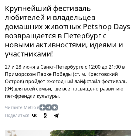
Петербург
Крупнейший фестиваль
Россия
любителей и владельцев
Мир
домашних животных Petshop Days
Здоровье
возвращается в Петербург с
Еда
Туризм
новыми активностями, идеями и
Мода
участниками!
Театр
27 и 28 июня в Санкт-Петербурге с 12:00 до 21:00 в
Кино
Приморском Парке Победы (ст. м. Крестовский
Афиша
Остров) пройдёт ежегодный лайфстайл-фестиваль
Книги
(0+) для всей семьи, где всё посвящено развитию
Выставки
пет-френдли культуры.
Пресс-
Читайте Metro в
релизы
Поделиться
О
Metro
Стримы