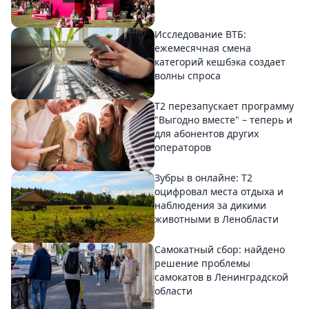
Исследование ВТБ:
ежемесячная смена
категорий кешбэка создает
волны спроса
Т2 перезапускает программу
"Выгодно вместе" – теперь и
для абонентов других
операторов
Зубры в онлайне: Т2
оцифровал места отдыха и
наблюдения за дикими
животными в Ленобласти
Самокатный сбор: найдено
решение проблемы
самокатов в Ленинградской
области