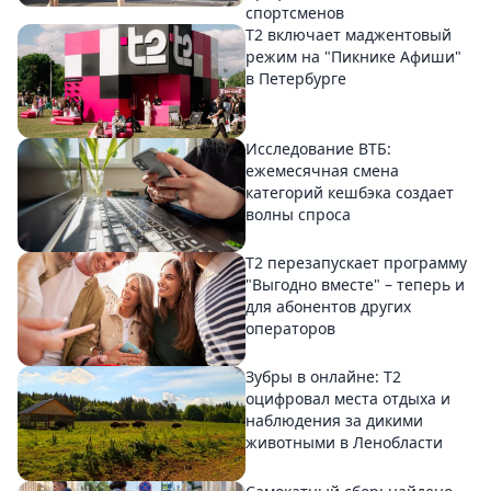
спортсменов
Т2 включает маджентовый
режим на "Пикнике Афиши"
в Петербурге
Исследование ВТБ:
ежемесячная смена
категорий кешбэка создает
волны спроса
Т2 перезапускает программу
"Выгодно вместе" – теперь и
для абонентов других
операторов
Зубры в онлайне: Т2
оцифровал места отдыха и
наблюдения за дикими
животными в Ленобласти