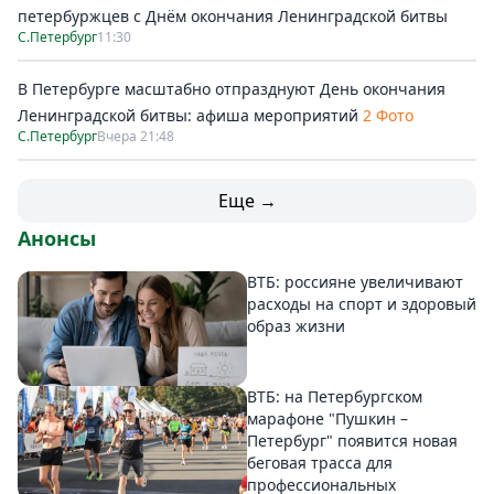
петербуржцев с Днём окончания Ленинградской битвы
С.Петербург
11:30
В Петербурге масштабно отпразднуют День окончания
Ленинградской битвы: афиша мероприятий
2 Фото
С.Петербург
Вчера 21:48
Еще →
Анонсы
ВТБ: россияне увеличивают
расходы на спорт и здоровый
образ жизни
ВТБ: на Петербургском
марафоне "Пушкин –
Петербург" появится новая
беговая трасса для
профессиональных