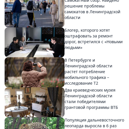
Самокатный сбор: найдено
решение проблемы
самокатов в Ленинградской
области
Блогер, которого хотят
оштрафовать за ремонт
дорог, встретился с «Новыми
людьми»
В Петербурге и
Ленинградской области
растет потребление
мобильного трафика –
исследование T2
Два краеведческих музея
Ленинградской области
стали победителями
грантовой программы ВТБ
Популяция дальневосточного
леопарда выросла в 6 раз