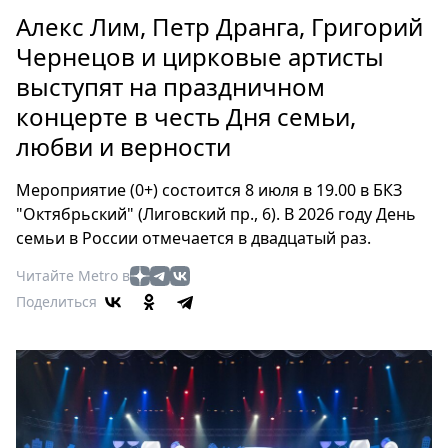
Петербург
Алекс Лим, Петр Дранга, Григорий
Россия
Чернецов и цирковые артисты
Мир
выступят на праздничном
Здоровье
концерте в честь Дня семьи,
Еда
Туризм
любви и верности
Мода
Мероприятие (0+) состоится 8 июля в 19.00 в БКЗ
Театр
"Октябрьский" (Лиговский пр., 6). В 2026 году День
Кино
семьи в России отмечается в двадцатый раз.
Афиша
Читайте Metro в
Книги
Поделиться
Выставки
Пресс-
релизы
О
Metro
Стримы