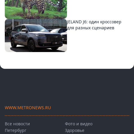
JELAND J6: один кроссовер
для разных сценариев
WWW.METRONEWS.RU
Все новости
Фото и видео
Петербург
Здоровье