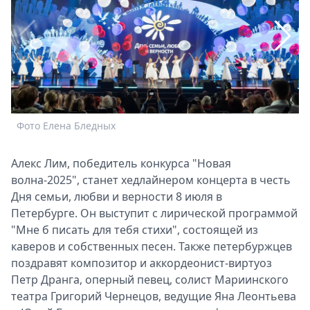
Спецпроекты
Звезды
Выборы
2026
Скачай
Metro
Фото Елена Бледных
А
Алекс Лим, победитель конкурса "Новая
волна-2025", станет хедлайнером концерта в честь
Дня семьи, любви и верности 8 июля в
Петербурге. Он выступит с лирической программой
"Мне б писать для тебя стихи", состоящей из
каверов и собственных песен. Также петербуржцев
поздравят композитор и аккордеонист-виртуоз
Петр Дранга, оперный певец, солист Мариинского
театра Григорий Чернецов, ведущие Яна Леонтьева