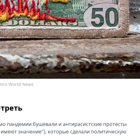
tro World News
отреть
имо пандемии бушевали и антирасистские протесты
х имеют значение"), которые сделали политическую