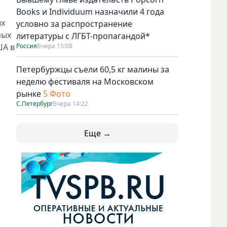
Books и Individuum назначили 4 года
ых
условно за распространение
мых
литературы с ЛГБТ-пропагандой*
ША в
Россия
Вчера 15:08
Петербуржцы съели 60,5 кг малины за
неделю фестиваля на Московском
рынке
5 Фото
С.Петербург
Вчера 14:22
Доллары стали политическим символом. Фото Metro Worl
Еще →