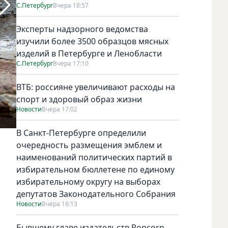
С.Петербург
Вчера 18:57
Эксперты надзорного ведомства
изучили более 3500 образцов мясных
изделий в Петербурге и Ленобласти
С.Петербург
Вчера 17:10
ВТБ: россияне увеличивают расходы на
спорт и здоровый образ жизни
Новости
Вчера 17:02
В Санкт-Петербурге определили
очередность размещения эмблем и
наименований политических партий в
избирательном бюллетене по единому
избирательному округу на выборах
депутатов Законодательного Собрания
Новости
Вчера 16:13
Бывшему главе издательств Popcorn