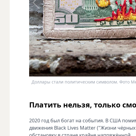
Доллары стали политическим символом. Фото Me
Платить нельзя, только см
2020 год был богат на события. В США пом
движения Black Lives Matter ("Жизни чёрны
обстановку в стране крайне напряжённой.