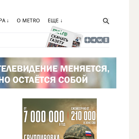
РА ↓
О METRO
ЕЩЕ ↓