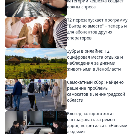
категорий кешбэка создает
волны спроса
Т2 перезапускает программу
"Выгодно вместе" – теперь и
для абонентов других
операторов
Зубры в онлайне: Т2
оцифровал места отдыха и
наблюдения за дикими
животными в Ленобласти
Самокатный сбор: найдено
решение проблемы
самокатов в Ленинградской
области
Блогер, которого хотят
оштрафовать за ремонт
дорог, встретился с «Новыми
людьми»