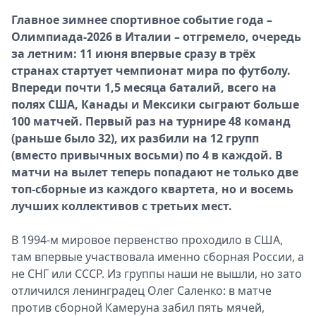
Спецпроекты
Главное зимнее спортивное событие года –
Звезды
Олимпиада-2026 в Италии – отгремело, очередь
Выборы
за летним: 11 июня впервые сразу в трёх
2026
странах стартует чемпионат мира по футболу.
Скачай
Впереди почти 1,5 месяца баталий, всего на
Metro
полях США, Канады и Мексики сыграют больше
100 матчей. Первый раз на турнире 48 команд
(раньше было 32), их разбили на 12 групп
(вместо привычных восьми) по 4 в каждой. В
матчи на вылет теперь попадают не только две
топ-сборные из каждого квартета, но и восемь
лучших коллективов с третьих мест.
В 1994-м мировое первенство проходило в США,
там впервые участвовала именно сборная России, а
не СНГ или СССР. Из группы наши не вышли, но зато
отличился ленинградец Олег Саленко: в матче
против сборной Камеруна забил пять мячей,