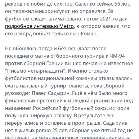
рекорд не побит до сих пор. Саленко сейчас 56 лет,
он пережил микроинсульт, но оправился. За
футболом следит внимательно, летом 2021-го дал
подробное интервью Metro
, в котором заявил, что
его рекорд побьёт только сын Роман.
Не обошлось тогда и без скандала: после
последнего матча отборочного турнира к ЧМ-94
против сборной Греции вышло печально известное
"Письмо четырнадцати". Именно столько
футболистов национальной команды отказывалось
ехать на главный турнир планеты, пока сборной
руководит Павел Садырин. Ещё в нём было много
финансовых претензий к молодой организации под
названием Российский футбольный союз, история
получила широкую огласку. В результате все
переругались и остались в проигрыше. Садырина
нет в живых ровно 25 лет, сборная уже пятый год не
выступает на международных соревнованиях из-за