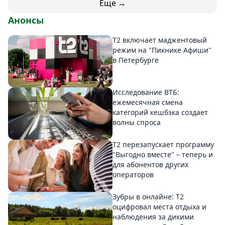
Еще →
Анонсы
Т2 включает маджентовый
режим на "Пикнике Афиши"
в Петербурге
Исследование ВТБ:
ежемесячная смена
категорий кешбэка создает
волны спроса
Т2 перезапускает программу
"Выгодно вместе" – теперь и
для абонентов других
операторов
Зубры в онлайне: Т2
оцифровал места отдыха и
наблюдения за дикими