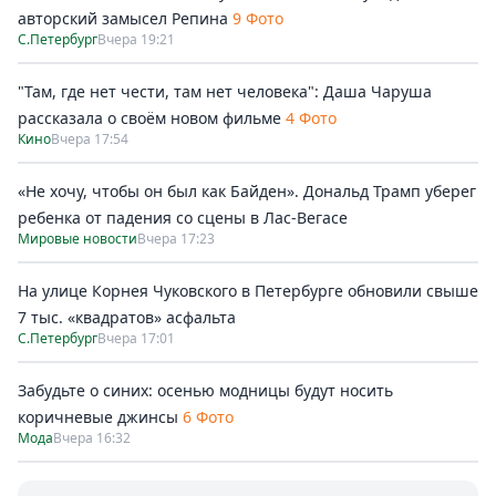
авторский замысел Репина
9 Фото
С.Петербург
Вчера 19:21
"Там, где нет чести, там нет человека": Даша Чаруша
рассказала о своём новом фильме
4 Фото
Кино
Вчера 17:54
«Не хочу, чтобы он был как Байден». Дональд Трамп уберег
ребенка от падения со сцены в Лас-Вегасе
Мировые новости
Вчера 17:23
На улице Корнея Чуковского в Петербурге обновили свыше
7 тыс. «квадратов» асфальта
С.Петербург
Вчера 17:01
Забудьте о синих: осенью модницы будут носить
коричневые джинсы
6 Фото
Мода
Вчера 16:32