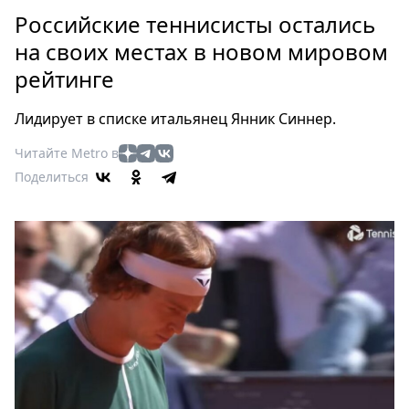
Петербург
Российские теннисисты остались
Россия
на своих местах в новом мировом
Мир
рейтинге
Здоровье
Еда
Лидирует в списке итальянец Янник Синнер.
Туризм
Мода
Читайте Metro в
Поделиться
Театр
Кино
Афиша
Книги
Выставки
Пресс-
релизы
О
Metro
Стримы