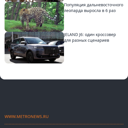
Популяция дальневосточного
леопарда выросла в 6 раз
JELAND J6: один кроссовер
для разных сценариев
WWW.METRONEWS.RU