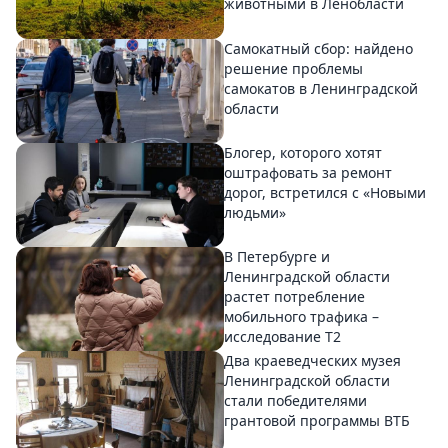
животными в Ленобласти
Самокатный сбор: найдено
решение проблемы
самокатов в Ленинградской
области
Блогер, которого хотят
оштрафовать за ремонт
дорог, встретился с «Новыми
людьми»
В Петербурге и
Ленинградской области
растет потребление
мобильного трафика –
исследование T2
Два краеведческих музея
Ленинградской области
стали победителями
грантовой программы ВТБ