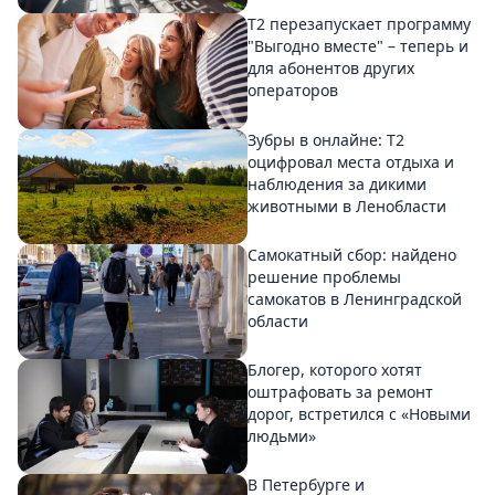
Т2 перезапускает программу
"Выгодно вместе" – теперь и
для абонентов других
операторов
Зубры в онлайне: Т2
оцифровал места отдыха и
наблюдения за дикими
животными в Ленобласти
Самокатный сбор: найдено
решение проблемы
самокатов в Ленинградской
области
Блогер, которого хотят
оштрафовать за ремонт
дорог, встретился с «Новыми
людьми»
В Петербурге и