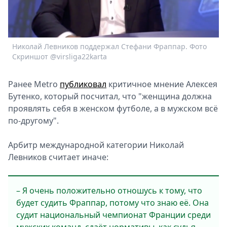
Спецпроекты
Звезды
Выборы
Николай Левников поддержал Стефани Фраппар. Фото
2026
Скриншот @virsliga22karta
Скачай
Metro
Ранее Metro
публиковал
критичное мнение Алексея
Бутенко, который посчитал, что "женщина должна
проявлять себя в женском футболе, а в мужском всё
по-другому".
Арбитр международной категории Николай
Левников считает иначе:
– Я очень положительно отношусь к тому, что
будет судить Фраппар, потому что знаю её. Она
судит национальный чемпионат Франции среди