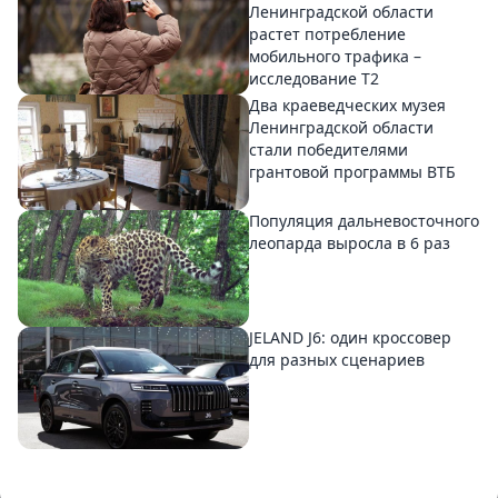
Ленинградской области
растет потребление
мобильного трафика –
исследование T2
Два краеведческих музея
Ленинградской области
стали победителями
грантовой программы ВТБ
Популяция дальневосточного
леопарда выросла в 6 раз
JELAND J6: один кроссовер
для разных сценариев