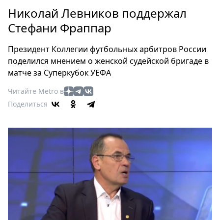
Петербург
Николай Левников поддержал
Россия
Стефани Фраппар
Мир
Здоровье
Президент Коллегии футбольных арбитров России
Еда
поделился мнением о женской судейской бригаде в
Туризм
матче за Суперкубок УЕФА
Мода
Читайте Metro в
Театр
Поделиться
Кино
Афиша
Книги
Выставки
Пресс-
релизы
О
Metro
Стримы