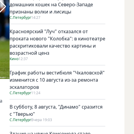
домашних кошек на Северо-Западе
признаны волки и лисицы
С.Петербург
14:27
Красноярский "Луч" отказался от
проката нового "Колобка": в кинотеатре
раскритиковали качество картины и
возрастной ценз
Кино
12:37
График работы вестибюля "Чкаловской"
изменится с 10 августа из-за ремонта
Головин ярко проявил себя в составе сборной России на 
эскалаторов
С.Петербург
11:24
а
В субботу, 8 августа, "Динамо" сразится
с "Тверью"
С.Петербург
Вчера 19:03
Здание на улице Комсомола стало