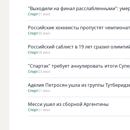
"Выходили на финал расслабленными": умер
Спорт
31 июл
Российские хоккеисты пропустят чемпионат
Спорт
30 июл
Российский саблист в 19 лет сразил олимпи
Спорт
28 июл
"Спартак" требует аннулировать итоги Супе
Спорт
23 июл
Аделия Петросян ушла из группы Тутберидз
Спорт
21 июл
Месси ушел из сборной Аргентины
Спорт
21 июл