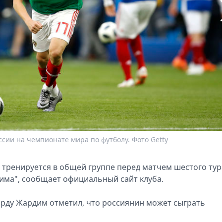
ссии на чемпионате мира по футболу. Фото Getty
тренируется в общей группе перед матчем шестого тур
има", сообщает официальный сайт клуба.
арду Жардим отметил, что россиянин может сыграть