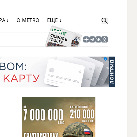
РА ↓
О METRO
ЕЩЕ ↓