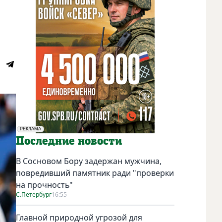
РЕКЛАМА
Социальная реклама
Последние новости
В Сосновом Бору задержан мужчина,
повредивший памятник ради "проверки
на прочность"
С.Петербург
16:55
Главной природной угрозой для