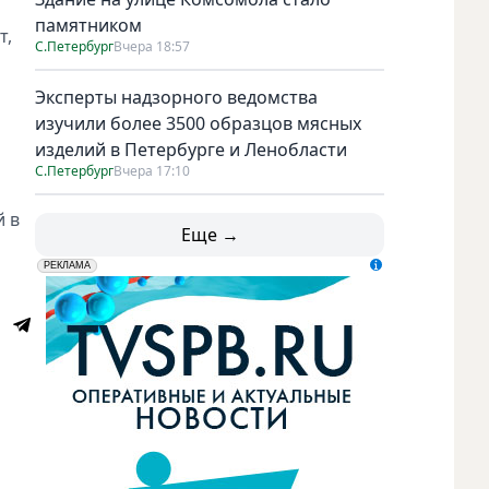
памятником
т,
С.Петербург
Вчера 18:57
Эксперты надзорного ведомства
изучили более 3500 образцов мясных
изделий в Петербурге и Ленобласти
С.Петербург
Вчера 17:10
й в
Еще →
erid: LdtCK5udn
АО "ГАТР", ИНН: 7841320717
РЕКЛАМА