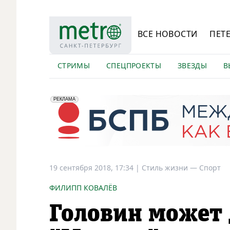
ВСЕ НОВОСТИ
ПЕТ
СТРИМЫ
СПЕЦПРОЕКТЫ
ЗВЕЗДЫ
В
erid: 2VfnxyFybV5
ПАО "Банк "Санкт-Петербург", ИНН: 7831000027
РЕКЛАМА
19 сентября 2018, 17:34
|
Стиль жизни —
Спорт
ФИЛИПП КОВАЛЁВ
Головин может 