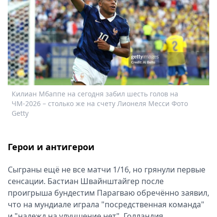
Спецпроекты
Звезды
Выборы
2026
Скачай
Metro
Килиан Мбаппе на сегодня забил шесть голов на
ЧМ-2026 – столько же на счету Лионеля Месси Фото
Getty
Герои и антигерои
Сыграны ещё не все матчи 1/16, но грянули первые
сенсации. Бастиан Швайнштайгер после
проигрыша бундестим Парагваю обречённо заявил,
что на мундиале играла "посредственная команда"
и "надежд на улучшение нет". Голландия