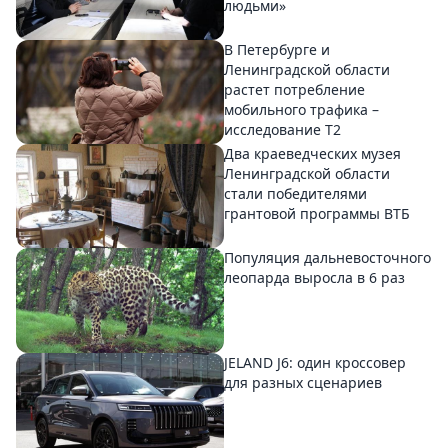
людьми»
В Петербурге и
Ленинградской области
растет потребление
мобильного трафика –
исследование T2
Два краеведческих музея
Ленинградской области
стали победителями
грантовой программы ВТБ
Популяция дальневосточного
леопарда выросла в 6 раз
JELAND J6: один кроссовер
для разных сценариев