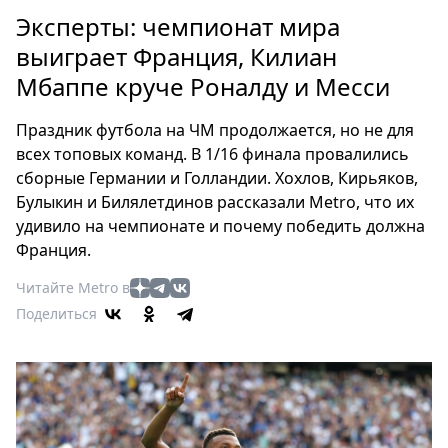
Петербург
Эксперты: чемпионат мира
Россия
выиграет Франция, Килиан
Мир
Мбаппе круче Роналду и Месси
Здоровье
Еда
Праздник футбола на ЧМ продолжается, но не для
Туризм
всех топовых команд. В 1/16 финала провалились
Мода
сборные Германии и Голландии. Хохлов, Кирьяков,
Театр
Булыкин и Билялетдинов рассказали Metro, что их
Кино
удивило на чемпионате и почему победить должна
Франция.
Афиша
Книги
Читайте Metro в
Выставки
Поделиться
Пресс-
релизы
О
Metro
Стримы