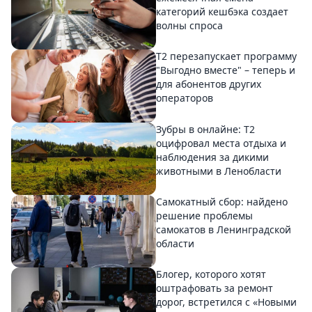
категорий кешбэка создает
волны спроса
Т2 перезапускает программу
"Выгодно вместе" – теперь и
для абонентов других
операторов
Зубры в онлайне: Т2
оцифровал места отдыха и
наблюдения за дикими
животными в Ленобласти
Самокатный сбор: найдено
решение проблемы
самокатов в Ленинградской
области
Блогер, которого хотят
оштрафовать за ремонт
дорог, встретился с «Новыми