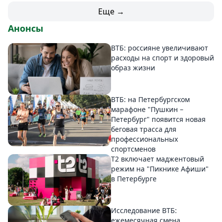
Еще →
Анонсы
ВТБ: россияне увеличивают
расходы на спорт и здоровый
образ жизни
ВТБ: на Петербургском
марафоне "Пушкин –
Петербург" появится новая
беговая трасса для
профессиональных
спортсменов
Т2 включает маджентовый
режим на "Пикнике Афиши"
в Петербурге
Исследование ВТБ:
ежемесячная смена