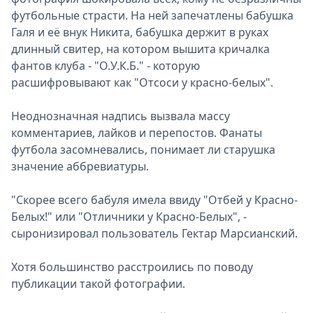
футбольные страсти. На ней запечатлены бабушка
Спецпроекты
Галя и её внук Никита, бабушка держит в руках
Звезды
длинный свитер, на котором вышита кричалка
Выборы
фантов клуба - "О.У.К.Б." - которую
2026
расшифровывают как "Отсоси у красно-белых".
Скачай
Metro
Неоднозначная надпись вызвала массу
комментариев, лайков и перепостов. Фанаты
футбола засомневались, понимает ли старушка
значение аббревиатуры.
"Скорее всего бабуля имела ввиду "Отбей у Красно-
Белых!" или "Отличники у Красно-Белых", -
сыронизировал пользователь Гектар Марсианский.
Хотя большинство расстроились по поводу
публикации такой фотографии.