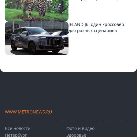
JELAND J6: один кроссовер
для разных сценариев
WWW.METRONEWS.RU
Все новости
Фото и видео
Петербург
Здоровье