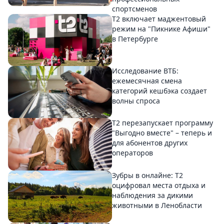
спортсменов
Т2 включает маджентовый
режим на "Пикнике Афиши"
в Петербурге
Исследование ВТБ:
ежемесячная смена
категорий кешбэка создает
волны спроса
Т2 перезапускает программу
"Выгодно вместе" – теперь и
для абонентов других
операторов
Зубры в онлайне: Т2
оцифровал места отдыха и
наблюдения за дикими
животными в Ленобласти