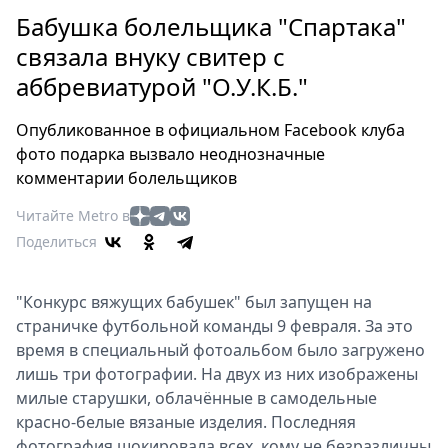
Петербург
Бабушка болельщика "Спартака"
Россия
связала внуку свитер с
Мир
аббревиатурой "О.У.К.Б."
Здоровье
Еда
Опубликованное в официальном Facebook клуба
Туризм
фото подарка вызвало неоднозначные
Мода
комментарии болельщиков
Театр
Читайте Metro в
Кино
Поделиться
Афиша
Книги
"Конкурс вяжущих бабушек" был запущен на
Выставки
страничке футбольной команды 9 февраля. За это
Пресс-
время в специальный фотоальбом было загружено
релизы
лишь три фотографии. На двух из них изображены
О
милые старушки, облачённые в самодельные
Metro
красно-белые вязаные изделия. Последняя
фотография шокировала всех, кому не безразличны
Стримы