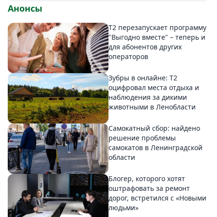
Анонсы
Т2 перезапускает программу
"Выгодно вместе" – теперь и
для абонентов других
операторов
Зубры в онлайне: Т2
оцифровал места отдыха и
наблюдения за дикими
животными в Ленобласти
Самокатный сбор: найдено
решение проблемы
самокатов в Ленинградской
области
Блогер, которого хотят
оштрафовать за ремонт
дорог, встретился с «Новыми
людьми»