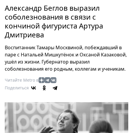
Петербург
Александр Беглов выразил
Россия
соболезнования в связи с
Мир
кончиной фигуриста Артура
Здоровье
Дмитриева
Еда
Туризм
Воспитанник Тамары Москвиной, побеждавший в
Мода
паре с Натальей Мишкутёнок и Оксаной Казаковой,
Театр
ушёл из жизни. Губернатор выразил
Кино
соболезнования его родным, коллегам и ученикам.
Афиша
Читайте Metro в
Книги
Поделиться
Выставки
Пресс-
релизы
О
Metro
Стримы