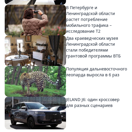
В Петербурге и
Ленинградской области
растет потребление
мобильного трафика –
исследование T2
Два краеведческих музея
Ленинградской области
стали победителями
грантовой программы ВТБ
Популяция дальневосточного
леопарда выросла в 6 раз
JELAND J6: один кроссовер
для разных сценариев