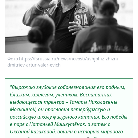
Спецпроекты
Звезды
Выборы
2026
Скачай
Metro
Фото https://fsrussia.ru/news/novosti/ushjol-iz-zhizni-
dmitriev-artur-valer-evich
"Выражаю глубокие соболезнования его родным,
близким, коллегам, ученикам. Воспитанник
выдающегося тренера – Тамары Николаевны
Москвиной, он прославил петербургскую и
российскую школу фигурного катания. Его победы
в паре с Натальей Мишкутёнок, а затем с
Оксаной Казаковой, вошли в историю мирового