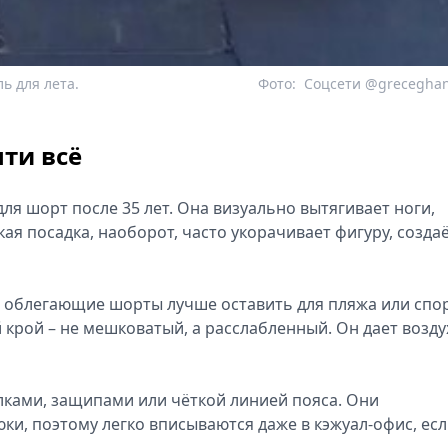
ь для лета.
Фото:
Соцсети @grecegha
ти всё
я шорт после 35 лет. Она визуально вытягивает ноги,
ая посадка, наоборот, часто укорачивает фигуру, созда
облегающие шорты лучше оставить для пляжа или спор
крой – не мешковатый, а расслабленный. Он дает возду
лками, защипами или чёткой линией пояса. Они
и, поэтому легко вписываются даже в кэжуал-офис, ес