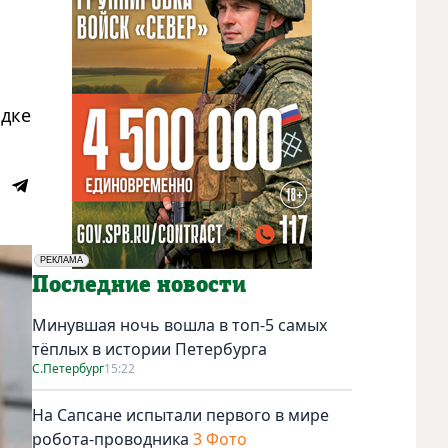
адке
РЕКЛАМА
Социальная реклама
Последние новости
Минувшая ночь вошла в топ-5 самых
тёплых в истории Петербурга
С.Петербург
15:22
На Сапсане испытали первого в мире
робота-проводника
3 Фото