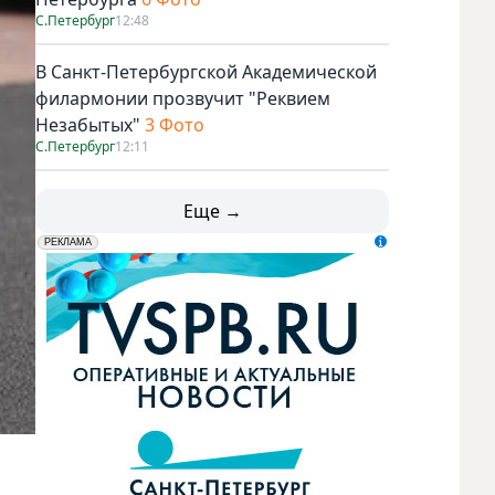
С.Петербург
12:48
В Санкт-Петербургской Академической
филармонии прозвучит "Реквием
Незабытых"
3 Фото
С.Петербург
12:11
Еще →
erid: LdtCK5udn
АО "ГАТР", ИНН: 7841320717
РЕКЛАМА
Бермуды – самая актуальная и подходящая модель для л