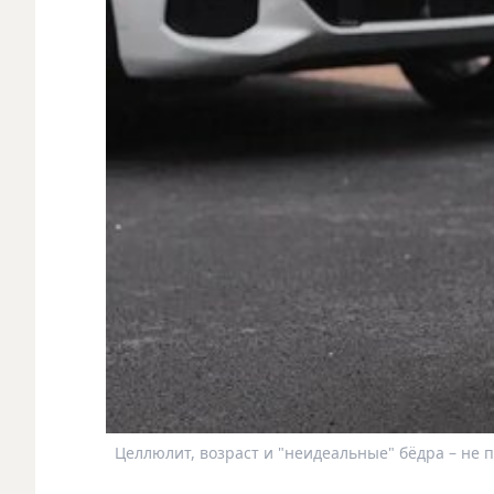
Целлюлит, возраст и "неидеальные" бёдра – не п