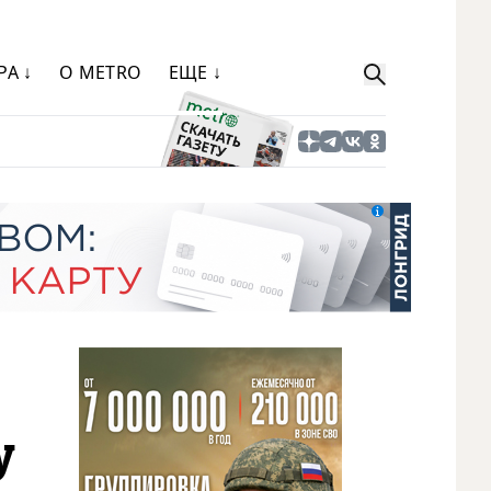
РА ↓
О METRO
ЕЩЕ ↓
у