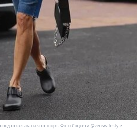
овод отказываться от шорт. Фото Соцсети @venswifestyle