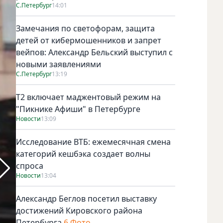
С.Петербург
14:01
Замечания по светофорам, защита
детей от кибермошенников и запрет
вейпов: Александр Бельский выступил с
новыми заявлениями
С.Петербург
13:19
Т2 включает маджентовый режим на
"Пикнике Афиши" в Петербурге
Новости
13:09
Исследование ВТБ: ежемесячная смена
категорий кешбэка создает волны
спроса
Новости
13:04
Александр Беглов посетил выставку
достижений Кировского района
Петербурга
6 Фото