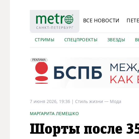
ВСЕ НОВОСТИ
ПЕТ
СТРИМЫ
СПЕЦПРОЕКТЫ
ЗВЕЗДЫ
В
erid: 2VfnxyFybV5
ПАО "Банк "Санкт-Петербург", ИНН: 7831000027
РЕКЛАМА
7 июня 2026, 19:36
|
Стиль жизни —
Мода
МАРГАРИТА ЛЕМЕШКО
Шорты после 35