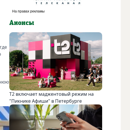
Анонсы
где
о
ннюю
Т2 включает маджентовый режим на
"Пикнике Афиши" в Петербурге