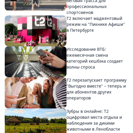
беговая трасса для
профессиональных
спортсменов
Т2 включает маджентовый
режим на "Пикнике Афиши"
в Петербурге
Исследование ВТБ:
ежемесячная смена
категорий кешбэка создает
волны спроса
Т2 перезапускает программу
"Выгодно вместе" – теперь и
для абонентов других
операторов
Зубры в онлайне: Т2
оцифровал места отдыха и
наблюдения за дикими
животными в Ленобласти