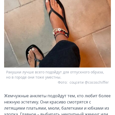
Ракушки лучше всего подойдут для отпускного образа,
но в городе они тоже уместны.
Фото:
соцсети @cocoschiffer
Жемчужные анклеты подойдут тем, кто любит более
нежную эстетику. Они красиво смотрятся с
летящими платьями, мюли, балетками и юбками из
хлопка. Главное – выбирать некрупный жемчуг или