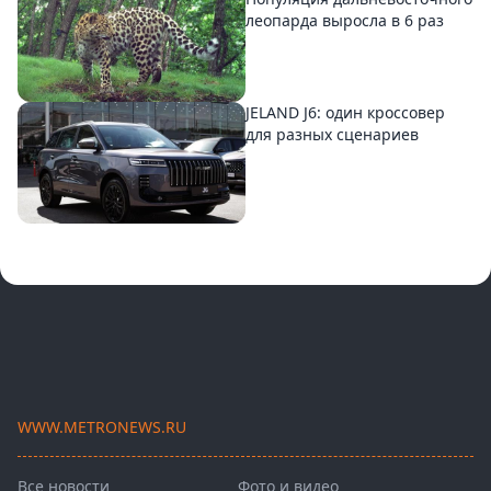
леопарда выросла в 6 раз
JELAND J6: один кроссовер
для разных сценариев
WWW.METRONEWS.RU
Все новости
Фото и видео