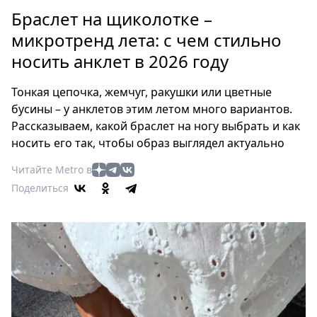
Петербург
Браслет на щиколотке –
Россия
микротренд лета: с чем стильно
Мир
носить анклет в 2026 году
Здоровье
Еда
Тонкая цепочка, жемчуг, ракушки или цветные
Туризм
бусины – у анклетов этим летом много вариантов.
Мода
Рассказываем, какой браслет на ногу выбрать и как
Театр
носить его так, чтобы образ выглядел актуально
Кино
Читайте Metro в
Афиша
Поделиться
Книги
Выставки
Пресс-
релизы
О
Metro
Стримы