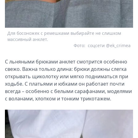
Для босоножек с ремешками выбирайте не слишком
массивный анклет.
Фото:
соцсети @ek_crimea
С льняными брюками анклет смотрится особенно
свежо. Важна только длина: брюки должны слегка
открывать щиколотку или мягко подниматься при
ходьбе. С платьями и юбками он работает почти
всегда – особенно с белыми сарафанами, моделями
с воланами, хлопком и тонким трикотажем.