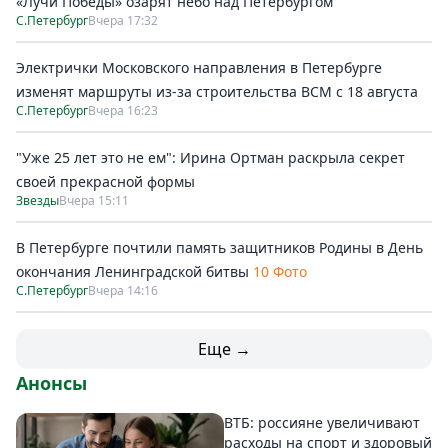
«Лучи Победы» озарят небо над Петербургом
С.Петербург
Вчера 17:32
Электрички Московского направления в Петербурге
изменят маршруты из-за строительства ВСМ с 18 августа
С.Петербург
Вчера 16:23
"Уже 25 лет это не ем": Ирина Ортман раскрыла секрет
своей прекрасной формы
Звезды
Вчера 15:11
В Петербурге почтили память защитников Родины в День
окончания Ленинградской битвы
10 Фото
С.Петербург
Вчера 14:16
Еще →
Анонсы
ВТБ: россияне увеличивают
расходы на спорт и здоровый