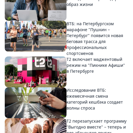
образ жизни
ВТБ: на Петербургском
марафоне "Пушкин –
Петербург" появится новая
беговая трасса для
профессиональных
спортсменов
Т2 включает маджентовый
режим на "Пикнике Афиши"
в Петербурге
Исследование ВТБ:
ежемесячная смена
категорий кешбэка создает
волны спроса
Т2 перезапускает программу
"Выгодно вместе" – теперь и
для абонентов других