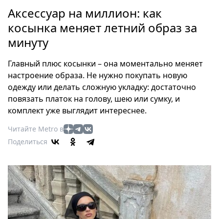
Петербург
Аксессуар на миллион: как
Россия
косынка меняет летний образ за
Мир
минуту
Здоровье
Еда
Главный плюс косынки – она моментально меняет
Туризм
настроение образа. Не нужно покупать новую
Мода
одежду или делать сложную укладку: достаточно
Театр
повязать платок на голову, шею или сумку, и
Кино
комплект уже выглядит интереснее.
Афиша
Читайте Metro в
Книги
Поделиться
Выставки
Пресс-
релизы
О
Metro
Стримы