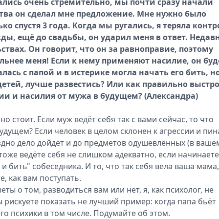
ались очень стремительно, мы почти сразу начали
ства он сделал мне предложение. Мне нужно было
о спустя 3 года. Когда мы ругались, я теряла контр
ы, ещё до свадьбы, он ударил меня в ответ. Недав
ствах. Он говорит, что он за равноправие, поэтому
льнее меня! Если к нему применяют насилие, он буд
лась с папой и в истерике могла начать его бить, н
 детей, лучше развестись? Или как правильно выстр
ии и насилия от мужа в будущем? (Александра)
о стоит. Если муж ведёт себя так с вами сейчас, то что
будущем? Если человек в целом склонен к агрессии и пин
дно дело дойдёт и до предметов одушевлённых (в ваше
 тоже ведёте себя не слишком адекватно, если начинаете
 бить" собеседника. И то, что так себя вела ваша мама,
, как вам поступать.
ты о том, разводиться вам или нет, я, как психолог, не
вы рискуете показать не лучший пример: когда папа бьёт
его психики в том числе. Подумайте об этом.