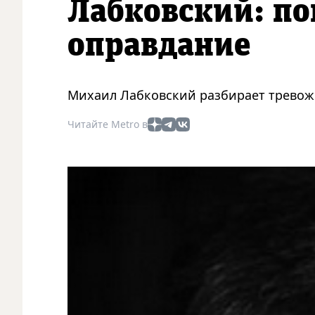
Лабковский: по
оправдание
Михаил Лабковский разбирает тревож
Читайте Metro в