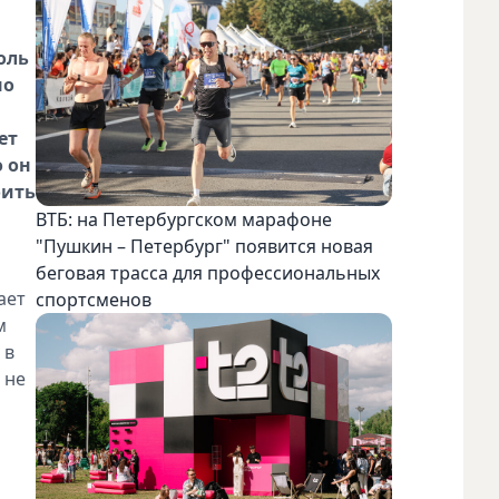
оль
но
ет
о он
оить
ВТБ: на Петербургском марафоне
"Пушкин – Петербург" появится новая
беговая трасса для профессиональных
ает
спортсменов
м
 в
 не