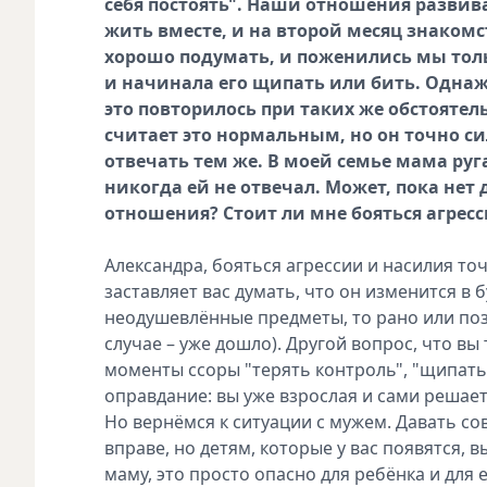
себя постоять". Наши отношения развив
жить вместе, и на второй месяц знаком
хорошо подумать, и поженились мы тольк
и начинала его щипать или бить. Однажд
это повторилось при таких же обстоятель
считает это нормальным, но он точно си
отвечать тем же. В моей семье мама руга
никогда ей не отвечал. Может, пока нет
отношения? Стоит ли мне бояться агресс
Александра, бояться агрессии и насилия точн
заставляет вас думать, что он изменится в 
неодушевлённые предметы, то рано или поз
случае – уже дошло). Другой вопрос, что вы
моменты ссоры "терять контроль", "щипать и
оправдание: вы уже взрослая и сами решаете
Но вернёмся к ситуации с мужем. Давать сове
вправе, но детям, которые у вас появятся, 
маму, это просто опасно для ребёнка и для 