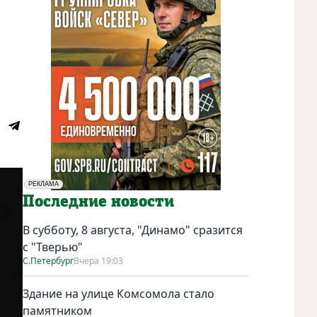
РЕКЛАМА
Социальная реклама
Последние новости
В субботу, 8 августа, "Динамо" сразится
с "Тверью"
С.Петербург
Вчера 19:03
Здание на улице Комсомола стало
памятником