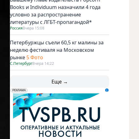
Books и Individuum назначили 4 года
условно за распространение
литературы с ЛГБТ-пропагандой*
Россия
Вчера 15:08
Петербуржцы съели 60,5 кг малины за
неделю фестиваля на Московском
рынке
5 Фото
С.Петербург
Вчера 14:22
Еще →
erid: LdtCK5udn
АО "ГАТР", ИНН: 7841320717
РЕКЛАМА