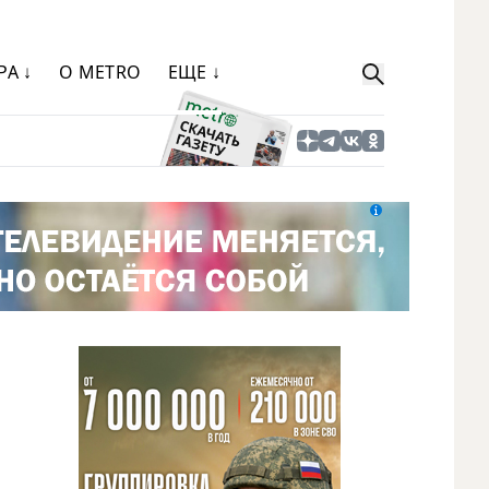
РА ↓
О METRO
ЕЩЕ ↓