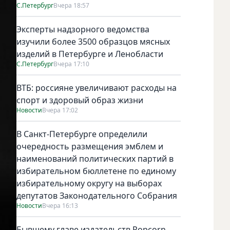
С.Петербург
Вчера 18:57
Эксперты надзорного ведомства
изучили более 3500 образцов мясных
изделий в Петербурге и Ленобласти
С.Петербург
Вчера 17:10
ВТБ: россияне увеличивают расходы на
спорт и здоровый образ жизни
Новости
Вчера 17:02
В Санкт-Петербурге определили
очередность размещения эмблем и
наименований политических партий в
избирательном бюллетене по единому
избирательному округу на выборах
депутатов Законодательного Собрания
Новости
Вчера 16:13
Бывшему главе издательств Popcorn