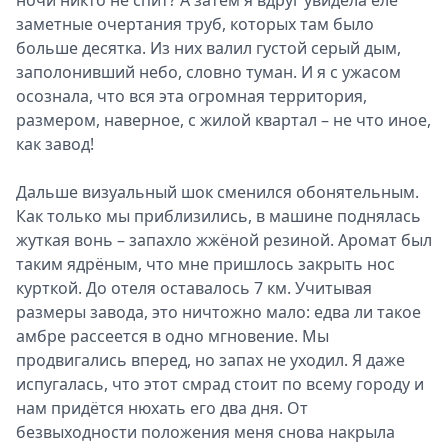
ночи никто не спит? А затем я вдруг увидела еле
заметные очертания труб, которых там было
больше десятка. Из них валил густой серый дым,
заполонивший небо, словно туман. И я с ужасом
осознала, что вся эта огромная территория,
размером, наверное, с жилой квартал – не что иное,
как завод!
Дальше визуальный шок сменился обонятельным.
Как только мы приблизились, в машине поднялась
жуткая вонь – запахло жжёной резиной. Аромат был
таким ядрёным, что мне пришлось закрыть нос
курткой. До отеля оставалось 7 км. Учитывая
размеры завода, это ничтожно мало: едва ли такое
амбре рассеется в одно мгновение. Мы
продвигались вперед, но запах не уходил. Я даже
испугалась, что этот смрад стоит по всему городу и
нам придётся нюхать его два дня. От
безвыходности положения меня снова накрыла