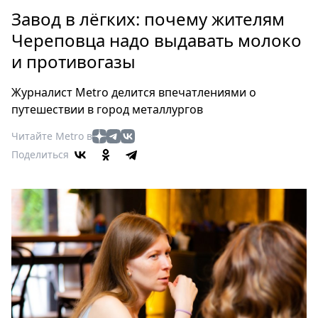
Петербург
Завод в лёгких: почему жителям
Россия
Череповца надо выдавать молоко
Мир
и противогазы
Здоровье
Еда
Журналист Metro делится впечатлениями о
Туризм
путешествии в город металлургов
Мода
Читайте Metro в
Театр
Поделиться
Кино
Афиша
Книги
Выставки
Пресс-
релизы
О
Metro
Стримы