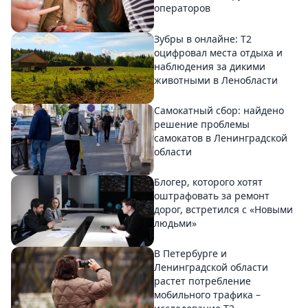
операторов
Зубры в онлайне: Т2
оцифровал места отдыха и
наблюдения за дикими
животными в Ленобласти
Самокатный сбор: найдено
решение проблемы
самокатов в Ленинградской
области
Блогер, которого хотят
оштрафовать за ремонт
дорог, встретился с «Новыми
людьми»
В Петербурге и
Ленинградской области
растет потребление
мобильного трафика –