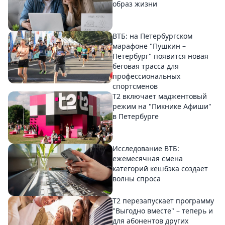
образ жизни
ВТБ: на Петербургском
марафоне "Пушкин –
Петербург" появится новая
беговая трасса для
профессиональных
спортсменов
Т2 включает маджентовый
режим на "Пикнике Афиши"
в Петербурге
Исследование ВТБ:
ежемесячная смена
категорий кешбэка создает
волны спроса
Т2 перезапускает программу
"Выгодно вместе" – теперь и
для абонентов других