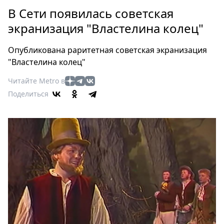
Петербург
В Сети появилась советская
Россия
экранизация "Властелина колец"
Мир
Здоровье
Опубликована раритетная советская экранизация
Еда
"Властелина колец"
Туризм
Читайте Metro в
Мода
Поделиться
Театр
Кино
Афиша
Книги
Выставки
Пресс-
релизы
О
Metro
Стримы