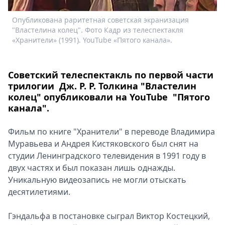
Спецпроекты
Опубликована раритетная советская экранизация
Звезды
"Властелина колец". Фото Кадр из телеспектакля
Выборы
«Хранители» (1991). YouTube «Пятого канала».
2026
Скачай
Metro
Советский телеспектакль по первой части
трилогии Дж. Р. Р. Толкина "Властелин
колец" опубликовали на YouTube "Пятого
канала".
Фильм по книге "Хранители" в переводе Владимира
Муравьева и Андрея Кистяковского был снят на
студии Ленинградского телевидения в 1991 году в
двух частях и был показан лишь однажды.
Уникальную видеозапись не могли отыскать
десятилетиями.
Гэндальфа в постановке сыграл Виктор Костецкий,