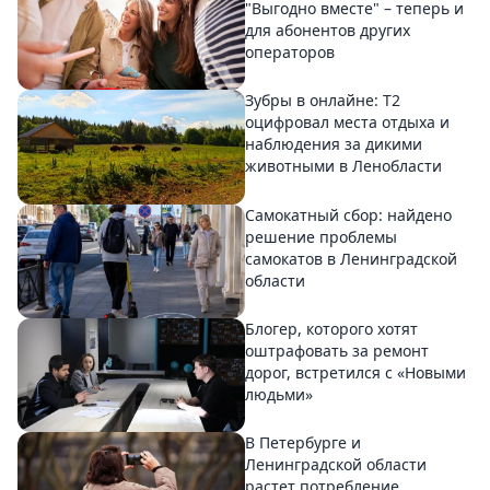
"Выгодно вместе" – теперь и
для абонентов других
операторов
Зубры в онлайне: Т2
оцифровал места отдыха и
наблюдения за дикими
животными в Ленобласти
Самокатный сбор: найдено
решение проблемы
самокатов в Ленинградской
области
Блогер, которого хотят
оштрафовать за ремонт
дорог, встретился с «Новыми
людьми»
В Петербурге и
Ленинградской области
растет потребление