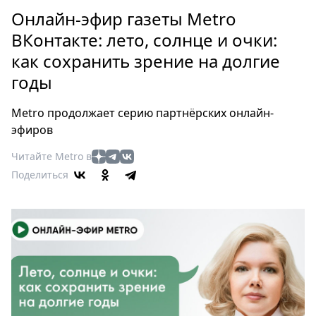
Петербург
Онлайн-эфир газеты Metro
Россия
ВКонтакте: лето, солнце и очки:
Мир
как сохранить зрение на долгие
Здоровье
годы
Еда
Туризм
Metro продолжает серию партнёрских онлайн-
Мода
эфиров
Театр
Читайте Metro в
Кино
Поделиться
Афиша
Книги
Выставки
Пресс-
релизы
О
Metro
Стримы