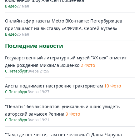
юбилейном шоу Алексея Горшенёва
Видео
27 мая
Онлайн-эфир газеты Metro ВКонтакте: Петербуржцев
приглашают на выставку «АФРИКА. Сергей Бугаев»
Видео
25 мая
Последние новости
Государственный литературный музей "ХХ век" отметит
день рождения Михаила Зощенко
2 Фото
С.Петербург
Вчера 21:59
Аисты поднимают настроение трактористам
10 Фото
С.Петербург
Вчера 19:27
"Пенаты" без экспонатов: уникальный шанс увидеть
авторский замысел Репина
9 Фото
С.Петербург
Вчера 19:21
"Там, где нет чести, там нет человека": Даша Чаруша