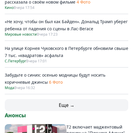
рассказала о своём новом фильме
4 Фото
Кино
Вчера 17:54
«Не хочу, чтобы он был как Байден». Дональд Трамп уберег
ребенка от падения со сцены в Лас-Вегасе
Мировые новости
Вчера 17:23
На улице Корнея Чуковского в Петербурге обновили свыше
7 тыс. «квадратов» асфальта
С.Петербург
Вчера 17:01
Забудьте о синих: осенью модницы будут носить
коричневые джинсы
6 Фото
Мода
Вчера 16:32
Еще →
Анонсы
Т2 включает маджентовый
режим на "Пикнике Афиши"