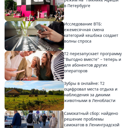
в Петербурге
Исследование ВТБ:
ежемесячная смена
категорий кешбэка создает
волны спроса
Т2 перезапускает программу
"Выгодно вместе" – теперь и
для абонентов других
операторов
Зубры в онлайне: Т2
оцифровал места отдыха и
наблюдения за дикими
животными в Ленобласти
Самокатный сбор: найдено
решение проблемы
самокатов в Ленинградской