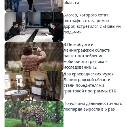
области
Блогер, которого хотят
оштрафовать за ремонт
дорог, встретился с «Новыми
людьми»
В Петербурге и
Ленинградской области
растет потребление
мобильного трафика –
исследование T2
Два краеведческих музея
Ленинградской области
стали победителями
грантовой программы ВТБ
Популяция дальневосточного
леопарда выросла в 6 раз