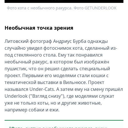
Спецпроекты
Фото кота с необычного ракурса. Фото GETUNDERLOOK
П
Звезды
Выборы
2026
Необычная точка зрения
Скачай
Metro
Литовский фотограф Андриус Бурба однажды
случайно увидел фотоснимок кота, сделанный из-
под стеклянного стола. Ему так понравился
необычный ракурс, в котором был изображён
пушистик, что он решил сделать специальный
проект. Первыми его моделями стали кошки с
тематической выставки в Вильнюсе. Проект
назывался Under-Cats. А затем ему на смену пришёл
Underlook ("Взгляд снизу"), где моделями служат
уже не только коты, но и другие животные,
например собаки и ежи.