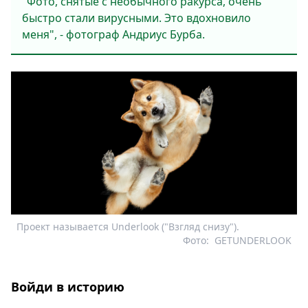
"Фото, снятые с необычного ракурса, очень
быстро стали вирусными. Это вдохновило
меня", - фотограф Андриус Бурба.
Проект называется Underlook ("Взгляд снизу").
Фото:
GETUNDERLOOK
Войди в историю