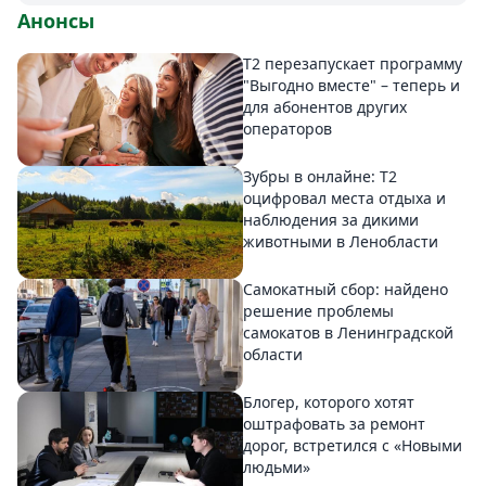
Анонсы
Т2 перезапускает программу
"Выгодно вместе" – теперь и
для абонентов других
операторов
Зубры в онлайне: Т2
оцифровал места отдыха и
наблюдения за дикими
животными в Ленобласти
Самокатный сбор: найдено
решение проблемы
самокатов в Ленинградской
области
Блогер, которого хотят
оштрафовать за ремонт
дорог, встретился с «Новыми
людьми»