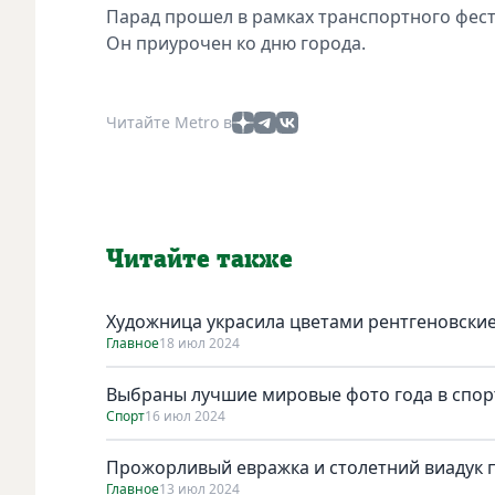
Парад прошел в рамках транспортного фести
Он приурочен ко дню города.
Читайте Metro в
Читайте также
Художница украсила цветами рентгеновски
Главное
18 июл 2024
Выбраны лучшие мировые фото года в спор
Спорт
16 июл 2024
Прожорливый евражка и столетний виадук п
Главное
13 июл 2024