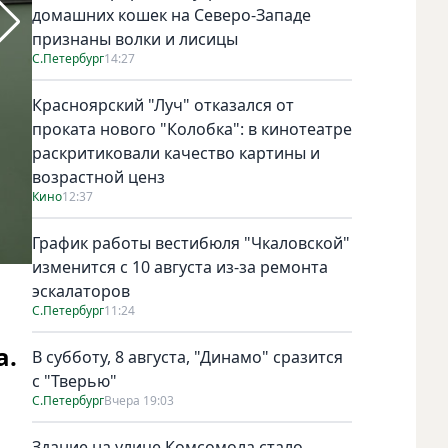
домашних кошек на Северо-Западе
признаны волки и лисицы
С.Петербург
14:27
Красноярский "Луч" отказался от
проката нового "Колобка": в кинотеатре
раскритиковали качество картины и
возрастной ценз
Кино
12:37
График работы вестибюля "Чкаловской"
изменится с 10 августа из-за ремонта
Всего в параде участвовали более 260 раритетов. Фото С
эскалаторов
С.Петербург
11:24
а.
В субботу, 8 августа, "Динамо" сразится
с "Тверью"
С.Петербург
Вчера 19:03
Здание на улице Комсомола стало