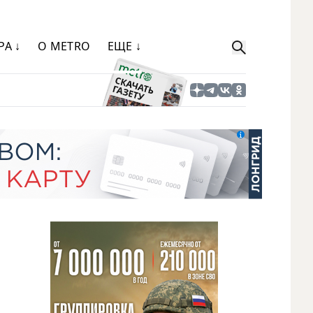
РА ↓
О METRO
ЕЩЕ ↓