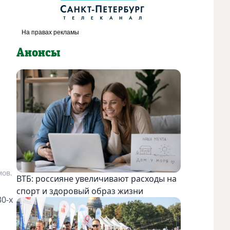
Анонсы
мов.
ВТБ: россияне увеличивают расходы на
спорт и здоровый образ жизни
0-х