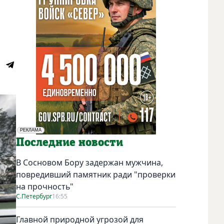
РЕКЛАМА
Социальная реклама
Последние новости
В Сосновом Бору задержан мужчина,
повредивший памятник ради "проверки
на прочность"
С.Петербург
16:55
Главной природной угрозой для