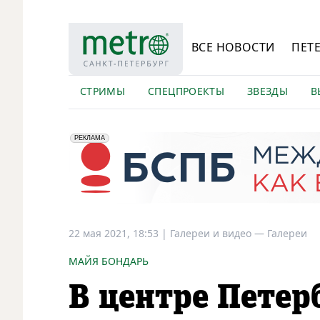
ВСЕ НОВОСТИ
ПЕТ
СТРИМЫ
СПЕЦПРОЕКТЫ
ЗВЕЗДЫ
В
erid: 2VfnxyFybV5
ПАО "Банк "Санкт-Петербург", ИНН: 7831000027
РЕКЛАМА
22 мая 2021, 18:53
|
Галереи и видео —
Галереи
МАЙЯ БОНДАРЬ
В центре Петер