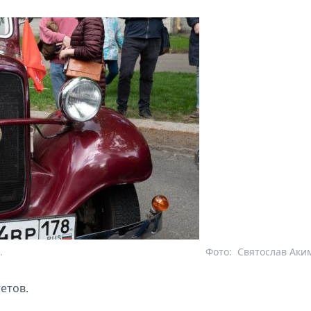
.
Фото:
Святослав Аки
тетов.