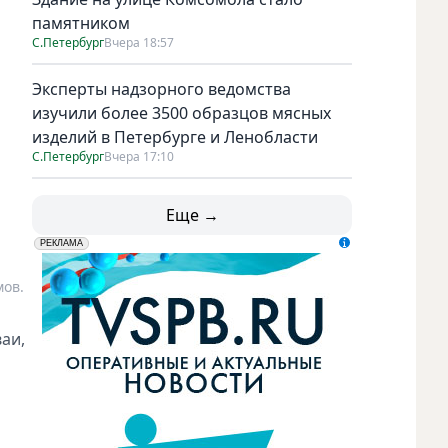
памятником
С.Петербург
Вчера 18:57
Эксперты надзорного ведомства
изучили более 3500 образцов мясных
изделий в Петербурге и Ленобласти
С.Петербург
Вчера 17:10
Еще →
erid: LdtCK5udn
АО "ГАТР", ИНН: 7841320717
РЕКЛАМА
мов.
аи,