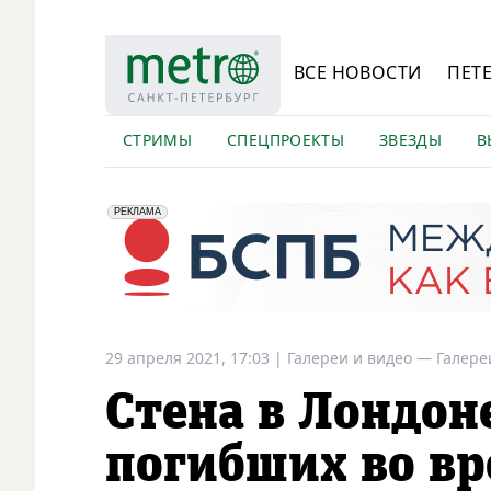
ВСЕ НОВОСТИ
ПЕТ
СТРИМЫ
СПЕЦПРОЕКТЫ
ЗВЕЗДЫ
В
erid: 2VfnxyFybV5
ПАО "Банк "Санкт-Петербург", ИНН: 7831000027
РЕКЛАМА
29 апреля 2021, 17:03
|
Галереи и видео —
Галере
Стена в Лондон
погибших во в