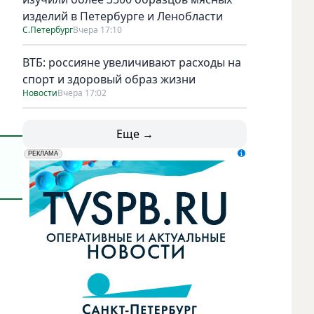
изделий в Петербурге и Ленобласти
С.Петербург
Вчера 17:10
ВТБ: россияне увеличивают расходы на
спорт и здоровый образ жизни
Новости
Вчера 17:02
Еще →
erid: LdtCK5udn
АО "ГАТР", ИНН: 7841320717
РЕКЛАМА
Мемориал посвящен жертвам пандемии COVID-19. Фото пр
Memorial Wall