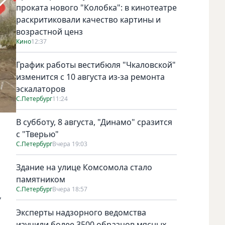
проката нового "Колобка": в кинотеатре
раскритиковали качество картины и
возрастной ценз
Кино
12:37
График работы вестибюля "Чкаловской"
изменится с 10 августа из-за ремонта
эскалаторов
С.Петербург
11:24
В субботу, 8 августа, "Динамо" сразится
с "Тверью"
С.Петербург
Вчера 19:03
Здание на улице Комсомола стало
памятником
С.Петербург
Вчера 18:57
,
Эксперты надзорного ведомства
изучили более 3500 образцов мясных