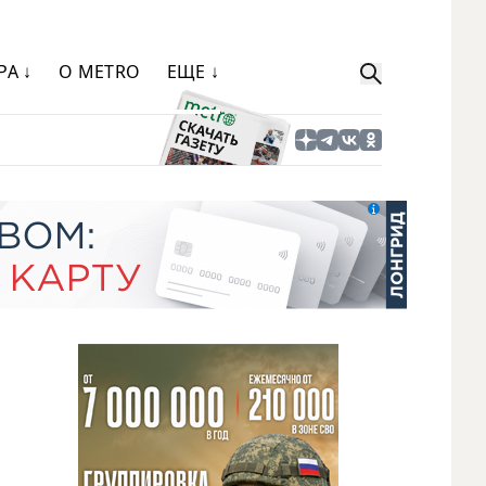
РА ↓
О METRO
ЕЩЕ ↓