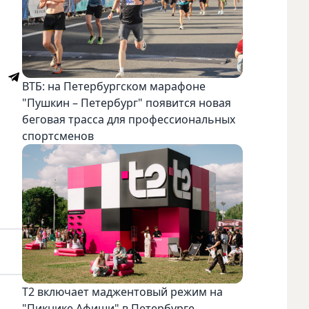
ВТБ: на Петербургском марафоне
"Пушкин – Петербург" появится новая
беговая трасса для профессиональных
спортсменов
Т2 включает маджентовый режим на
"Пикнике Афиши" в Петербурге