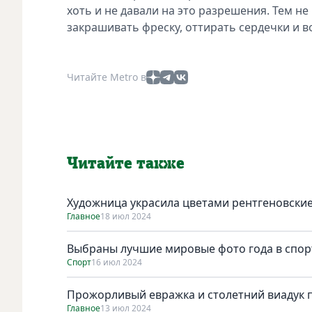
хоть и не давали на это разрешения. Тем н
закрашивать фреску, оттирать сердечки и в
Читайте Metro в
Читайте также
Художница украсила цветами рентгеновски
Главное
18 июл 2024
Выбраны лучшие мировые фото года в спор
Спорт
16 июл 2024
Прожорливый евражка и столетний виадук п
Главное
13 июл 2024