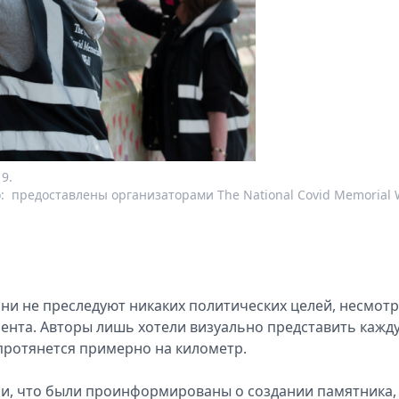
9.
:
предоставлены организаторами The National Covid Memorial 
ни не преследуют никаких политических целей, несмотр
нта. Авторы лишь хотели визуально представить кажд
протянется примерно на километр.
ли, что были проинформированы о создании памятника,