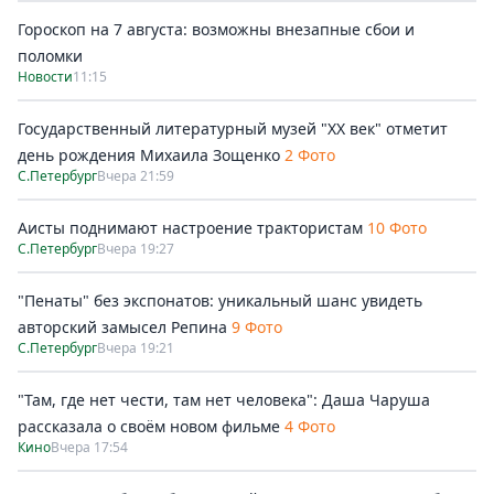
Гороскоп на 7 августа: возможны внезапные сбои и
поломки
Новости
11:15
Государственный литературный музей "ХХ век" отметит
день рождения Михаила Зощенко
2 Фото
С.Петербург
Вчера 21:59
Аисты поднимают настроение трактористам
10 Фото
С.Петербург
Вчера 19:27
"Пенаты" без экспонатов: уникальный шанс увидеть
авторский замысел Репина
9 Фото
С.Петербург
Вчера 19:21
"Там, где нет чести, там нет человека": Даша Чаруша
рассказала о своём новом фильме
4 Фото
Кино
Вчера 17:54