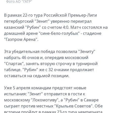
Фото АО "ГАТР"
Спецпроекты
Звезды
В рамках 22-го тура Российской Премьер-Лиги
Выборы
петербургский "Зенит" уверенно переиграл
2026
казанский "Рубин" со счетом 4:0. Матч состоялся на
Скачай
домашней арене "сине-бело-голубых" - стадионе
Metro
"Газпром Арена".
Эта убедительная победа позволила "Зениту"
набрать 46 очков и, опередив московский
"Спартак", занять вторую строчку в турнирной
таблице. "Рубин" же с 32 очками продолжает
оставаться на седьмой позиции.
Уже 5 апреля командам предстоят новые
испытания: "Зенит" отправится в гости к
московскому "Локомотиву", а "Рубин" в Самаре
сыграет против местных "Крыльев Советов". Обе
встречи пройдут в рамках 23-го тура чемпионата.