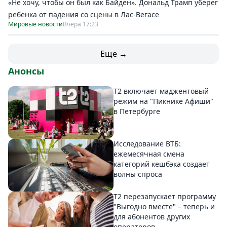
«Не хочу, чтобы он был как Байден». Дональд Трамп уберег
ребенка от падения со сцены в Лас-Вегасе
Мировые новости
Вчера 17:23
Еще →
Анонсы
Т2 включает маджентовый
режим на "Пикнике Афиши"
в Петербурге
Исследование ВТБ:
ежемесячная смена
категорий кешбэка создает
волны спроса
Т2 перезапускает программу
"Выгодно вместе" – теперь и
для абонентов других
операторов