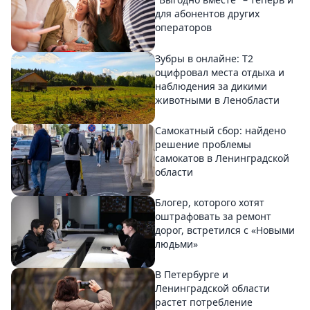
для абонентов других
операторов
Зубры в онлайне: Т2
оцифровал места отдыха и
наблюдения за дикими
животными в Ленобласти
Самокатный сбор: найдено
решение проблемы
самокатов в Ленинградской
области
Блогер, которого хотят
оштрафовать за ремонт
дорог, встретился с «Новыми
людьми»
В Петербурге и
Ленинградской области
растет потребление