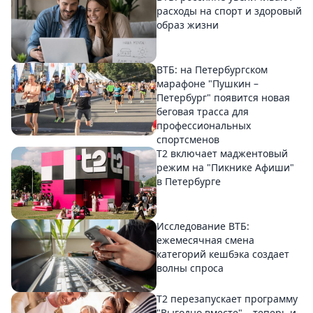
расходы на спорт и здоровый
образ жизни
ВТБ: на Петербургском
марафоне "Пушкин –
Петербург" появится новая
беговая трасса для
профессиональных
спортсменов
Т2 включает маджентовый
режим на "Пикнике Афиши"
в Петербурге
Исследование ВТБ:
ежемесячная смена
категорий кешбэка создает
волны спроса
Т2 перезапускает программу
"Выгодно вместе" – теперь и