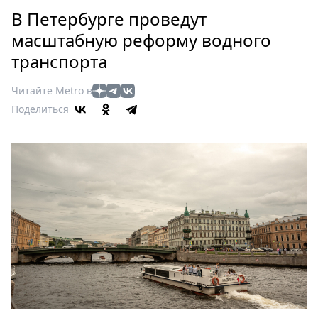
Петербург
В Петербурге проведут
Россия
масштабную реформу водного
Мир
транспорта
Здоровье
Еда
Читайте Metro в
Туризм
Поделиться
Мода
Театр
Кино
Афиша
Книги
Выставки
Пресс-
релизы
О
Metro
Стримы