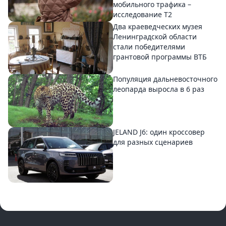
мобильного трафика –
исследование T2
Два краеведческих музея
Ленинградской области
стали победителями
грантовой программы ВТБ
Популяция дальневосточного
леопарда выросла в 6 раз
JELAND J6: один кроссовер
для разных сценариев