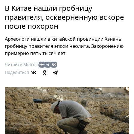
Петербург
В Китае нашли гробницу
Россия
правителя, осквернённую вскоре
Мир
после похорон
Здоровье
Еда
Археологи нашли в китайской провинции Хэнань
Туризм
гробницу правителя эпохи неолита. Захоронению
Мода
примерно пять тысяч лет
Театр
Читайте Metro в
Кино
Поделиться
Афиша
Книги
Выставки
Пресс-
релизы
О
Metro
Стримы