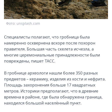
Спецпроекты
Звезды
Выборы
2026
Фото: unsplash.com
Скачай
Metro
Специалисты полагают, что гробница была
намеренно осквернена вскоре после похорон
правителя. Большая часть скелета исчезла, а
многие церемониальные принадлежности были
повреждены, пишет ТАСС.
В гробнице археологи нашли более 350 разных
предметов – керамику, изделия из кости и нефрита.
Площадь захоронения больше 17 квадратных
метров. Историки предполагают, что в древние
времена в районе, где была обнаружена граница,
находился большой населённый пункт.