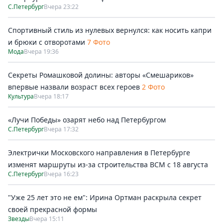
С.Петербург
Вчера 23:22
Спортивный стиль из нулевых вернулся: как носить капри
и брюки с отворотами
7 Фото
Мода
Вчера 19:36
Секреты Ромашковой долины: авторы «Смешариков»
впервые назвали возраст всех героев
2 Фото
Культура
Вчера 18:17
«Лучи Победы» озарят небо над Петербургом
С.Петербург
Вчера 17:32
Электрички Московского направления в Петербурге
изменят маршруты из-за строительства ВСМ с 18 августа
С.Петербург
Вчера 16:23
"Уже 25 лет это не ем": Ирина Ортман раскрыла секрет
своей прекрасной формы
Звезды
Вчера 15:11