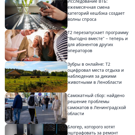
Исследование ВТБ:
ежемесячная смена
категорий кешбэка создает
волны спроса
Т2 перезапускает программу
"Выгодно вместе" – теперь и
для абонентов других
операторов
Зубры в онлайне: Т2
оцифровал места отдыха и
наблюдения за дикими
животными в Ленобласти
Самокатный сбор: найдено
решение проблемы
самокатов в Ленинградской
области
Блогер, которого хотят
оштрафовать за ремонт