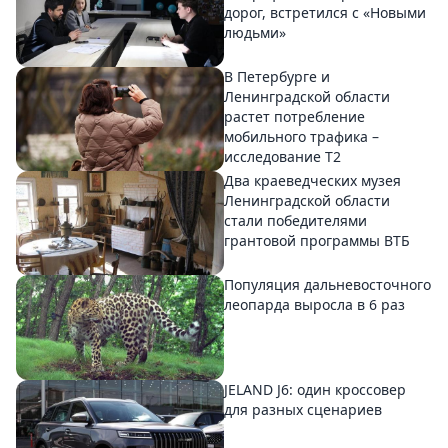
дорог, встретился с «Новыми
людьми»
В Петербурге и
Ленинградской области
растет потребление
мобильного трафика –
исследование T2
Два краеведческих музея
Ленинградской области
стали победителями
грантовой программы ВТБ
Популяция дальневосточного
леопарда выросла в 6 раз
JELAND J6: один кроссовер
для разных сценариев