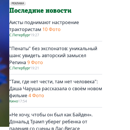
РЕКЛАМА
Социальная реклама
Последние новости
Аисты поднимают настроение
трактористам
10 Фото
С.Петербург
19:27
"Пенаты" без экспонатов: уникальный
шанс увидеть авторский замысел
Репина
9 Фото
С.Петербург
19:21
"Там, где нет чести, там нет человека":
Даша Чаруша рассказала о своём новом
фильме
4 Фото
Кино
17:54
«Не хочу, чтобы он был как Байден».
Дональд Трамп уберег ребенка от
падения со сцены в Лас-Вегасе