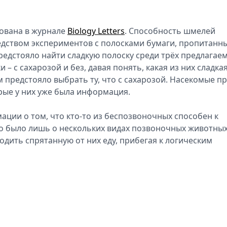
кована в журнале
Biology Letters
. Способность шмелей
едством экспериментов с полосками бумаги, пропитанн
редстояло найти сладкую полоску среди трёх предлагае
– с сахарозой и без, давая понять, какая из них сладкая
 предстояло выбрать ту, что с сахарозой. Насекомые п
рые у них уже была информация.
ации о том, что кто-то из беспозвоночных способен к
о было лишь о нескольких видах позвоночных животных
дить спрятанную от них еду, прибегая к логическим