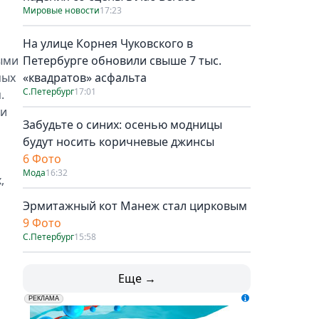
Мировые новости
17:23
На улице Корнея Чуковского в
ыми
Петербурге обновили свыше 7 тыс.
мых
«квадратов» асфальта
С.Петербург
17:01
.
ри
Забудьте о синих: осенью модницы
будут носить коричневые джинсы
6 Фото
Мода
16:32
,
Эрмитажный кот Манеж стал цирковым
9 Фото
С.Петербург
15:58
Еще →
erid: LdtCK5udn
АО "ГАТР", ИНН: 7841320717
РЕКЛАМА