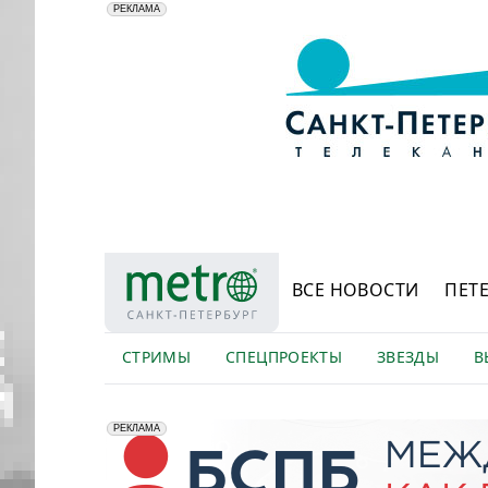
АО "ГАТР", ИНН: 7841320717
РЕКЛАМА
ВСЕ НОВОСТИ
ПЕТ
СТРИМЫ
СПЕЦПРОЕКТЫ
ЗВЕЗДЫ
В
erid: 2VfnxyFybV5
ПАО "Банк "Санкт-Петербург", ИНН: 7831000027
РЕКЛАМА