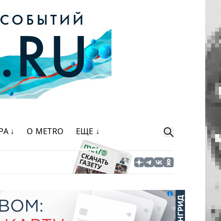
РА ↓
О METRO
ЕЩЕ ↓