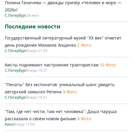
Полина Ганичева — дважды призёр «Человек и море —
2026»!
С.Петербург
28 июл
Последние новости
Государственный литературный музей "ХХ век" отметит
день рождения Михаила Зощенко
2 Фото
С.Петербург
Вчера 21:59
Аисты поднимают настроение трактористам
10 Фото
С.Петербург
Вчера 19:27
"Пенаты" без экспонатов: уникальный шанс увидеть
авторский замысел Репина
9 Фото
С.Петербург
Вчера 19:21
"Там, где нет чести, там нет человека": Даша Чаруша
рассказала о своём новом фильме
4 Фото
Кино
Вчера 17:54