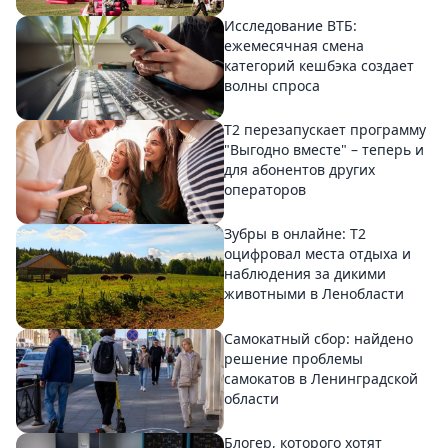
Исследование ВТБ:
ежемесячная смена
категорий кешбэка создает
волны спроса
Т2 перезапускает программу
"Выгодно вместе" – теперь и
для абонентов других
операторов
Зубры в онлайне: Т2
оцифровал места отдыха и
наблюдения за дикими
животными в Ленобласти
Самокатный сбор: найдено
решение проблемы
самокатов в Ленинградской
области
Блогер, которого хотят