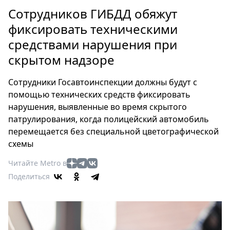
Петербург
Сотрудников ГИБДД обяжут
Россия
фиксировать техническими
Мир
средствами нарушения при
Здоровье
скрытом надзоре
Еда
Туризм
Сотрудники Госавтоинспекции должны будут с
Мода
помощью технических средств фиксировать
Театр
нарушения, выявленные во время скрытого
Кино
патрулирования, когда полицейский автомобиль
Афиша
перемещается без специальной цветографической
Книги
схемы
Выставки
Читайте Metro в
Пресс-
Поделиться
релизы
О
Metro
Стримы