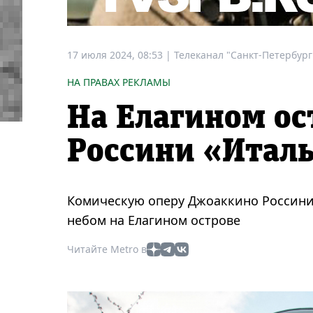
17 июля 2024, 08:53
|
Телеканал "Санкт-Петербург
НА ПРАВАХ РЕКЛАМЫ
На Елагином ос
Россини «Итал
Комическую оперу Джоаккино Россини
небом на Елагином острове
Читайте Metro в