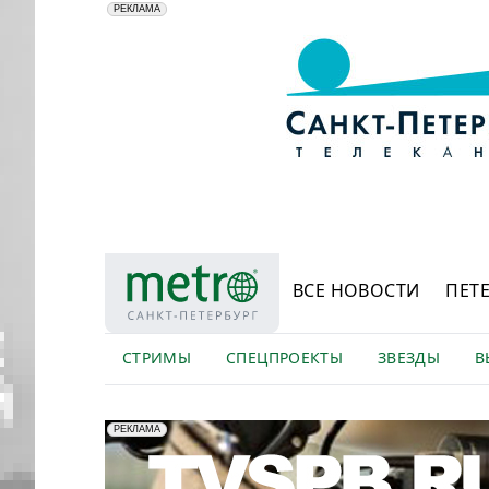
АО "ГАТР", ИНН: 7841320717
РЕКЛАМА
ВСЕ НОВОСТИ
ПЕТ
СТРИМЫ
СПЕЦПРОЕКТЫ
ЗВЕЗДЫ
В
erid: LdtCK5Efv
АО "ГАТР", ИНН: 7841320717
РЕКЛАМА