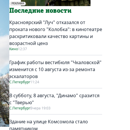
РЕКЛАМА
Социальная реклама
Последние новости
Красноярский "Луч" отказался от
проката нового "Колобка": в кинотеатре
раскритиковали качество картины и
возрастной ценз
Кино
12:37
График работы вестибюля "Чкаловской"
изменится с 10 августа из-за ремонта
эскалаторов
С.Петербург
11:24
В субботу, 8 августа, "Динамо" сразится
с "Тверью"
С.Петербург
Вчера 19:03
Здание на улице Комсомола стало
памятником