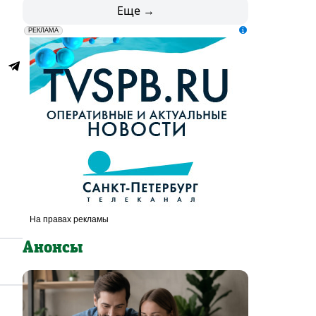
Еще →
erid: LdtCK5udn
АО "ГАТР", ИНН: 7841320717
РЕКЛАМА
Анонсы