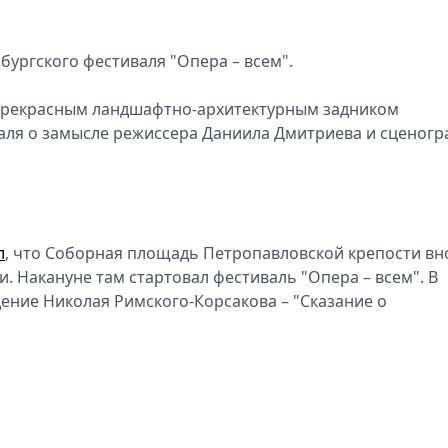
рбургского фестиваля "Опера – всем".
 прекрасным ландшафтно-архитектурным задником
иваля о замысле режиссера Даниила Дмитриева и сценог
л
, что Соборная площадь Петропавловской крепости вн
. Накануне там стартовал фестиваль "Опера – всем". В
ение Николая Римского-Корсакова – "Сказание о