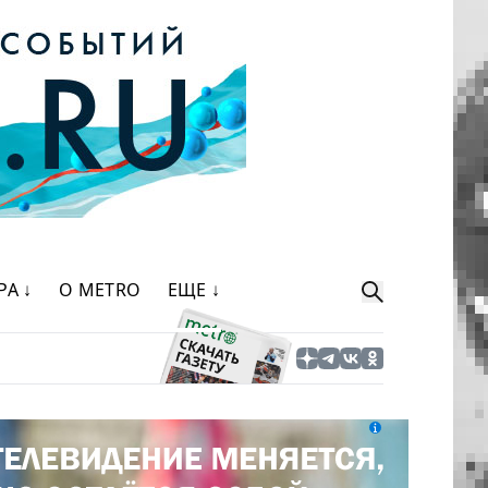
РА ↓
О METRO
ЕЩЕ ↓