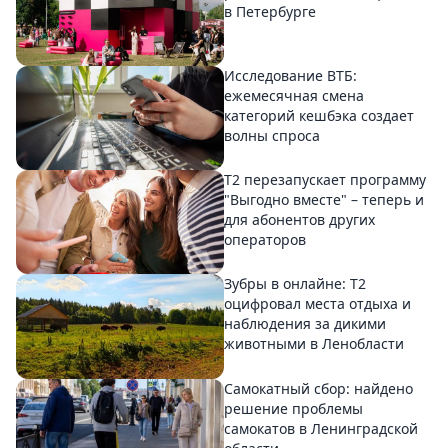
в Петербурге
Исследование ВТБ:
ежемесячная смена
категорий кешбэка создает
волны спроса
Т2 перезапускает программу
"Выгодно вместе" – теперь и
для абонентов других
операторов
Зубры в онлайне: Т2
оцифровал места отдыха и
наблюдения за дикими
животными в Ленобласти
Самокатный сбор: найдено
решение проблемы
самокатов в Ленинградской