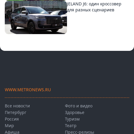
JELAND J6: один кроссовер
для разных сценариев
WWW.METRONEWS.RU
Все новости
Фото и видео
Петербург
Здоровье
Россия
Туризм
Мир
Театр
Афиша
Пресс-релизы