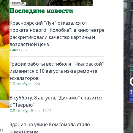
РЕКЛАМА
Социальная реклама
Последние новости
Красноярский "Луч" отказался от
проката нового "Колобка": в кинотеатре
раскритиковали качество картины и
возрастной ценз
Кино
12:37
График работы вестибюля "Чкаловской"
изменится с 10 августа из-за ремонта
эскалаторов
С.Петербург
11:24
В субботу, 8 августа, "Динамо" сразится
с "Тверью"
С.Петербург
Вчера 19:03
Здание на улице Комсомола стало
ит
памятником