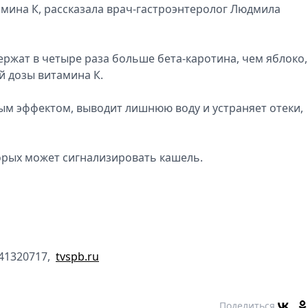
амина К, рассказала врач-гастроэнтеролог Людмила
ержат в четыре раза больше бета-каротина, чем яблоко,
й дозы витамина К.
ным эффектом, выводит лишнюю воду и устраняет отеки,
орых может сигнализировать кашель.
841320717,
tvspb.ru
Поделиться