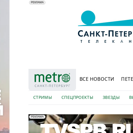
АО "ГАТР", ИНН: 7841320717
РЕКЛАМА
ВСЕ НОВОСТИ
ПЕТ
СТРИМЫ
СПЕЦПРОЕКТЫ
ЗВЕЗДЫ
В
erid: LdtCK5Efv
АО "ГАТР", ИНН: 7841320717
РЕКЛАМА