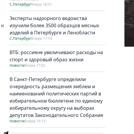
С.Петербург
Вчера 18:57
Эксперты надзорного ведомства
 и
изучили более 3500 образцов мясных
изделий в Петербурге и Ленобласти
С.Петербург
Вчера 17:10
ВТБ: россияне увеличивают расходы на
спорт и здоровый образ жизни
Новости
Вчера 17:02
В Санкт-Петербурге определили
очередность размещения эмблем и
наименований политических партий в
избирательном бюллетене по единому
избирательному округу на выборах
депутатов Законодательного Собрания
Новости
Вчера 16:13