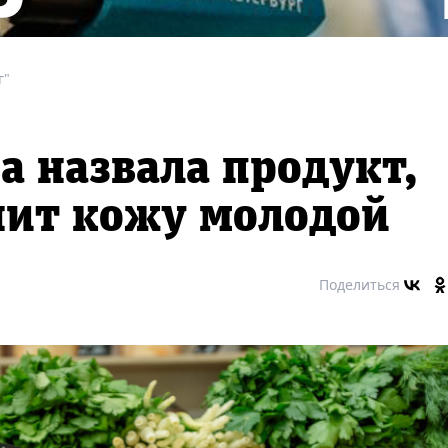
г"
а назвала продукт,
нит кожу молодой
Поделиться