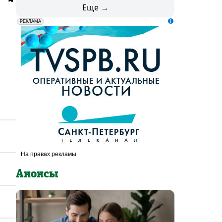
Еще →
erid: LdtCK5udn
АО "ГАТР", ИНН: 7841320717
РЕКЛАМА
Анонсы