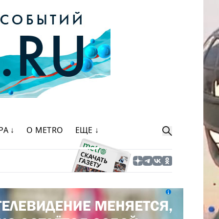
РА ↓
О METRO
ЕЩЕ ↓