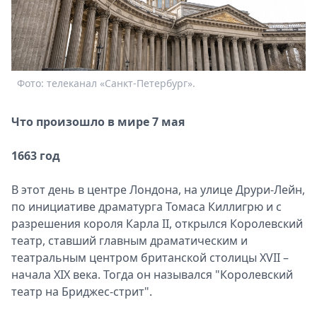
Спецпроекты
Звезды
Выборы
2026
Скачай
Фото: телеканал «Санкт-Петербург».
Metro
Что произошло
в мире 7 мая
1663 год
В этот день в центре Лондона, на улице Друри-Лейн,
по инициативе драматурга Томаса Киллигрю и с
разрешения короля Карла ІІ, открылся Королевский
театр, ставший главным драматическим и
театральным центром британской столицы XVII –
начала XIX века. Тогда он назывался "Королевский
театр на Бриджес-стрит".