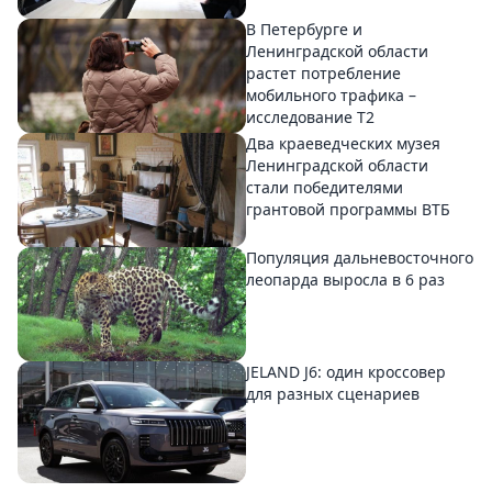
В Петербурге и
Ленинградской области
растет потребление
мобильного трафика –
исследование T2
Два краеведческих музея
Ленинградской области
стали победителями
грантовой программы ВТБ
Популяция дальневосточного
леопарда выросла в 6 раз
JELAND J6: один кроссовер
для разных сценариев