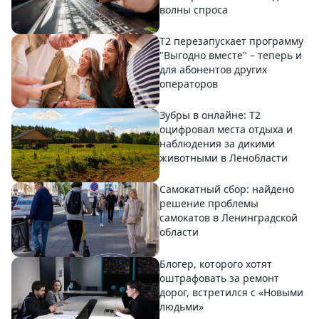
волны спроса
Т2 перезапускает программу
"Выгодно вместе" – теперь и
для абонентов других
операторов
Зубры в онлайне: Т2
оцифровал места отдыха и
наблюдения за дикими
животными в Ленобласти
Самокатный сбор: найдено
решение проблемы
самокатов в Ленинградской
области
Блогер, которого хотят
оштрафовать за ремонт
дорог, встретился с «Новыми
людьми»