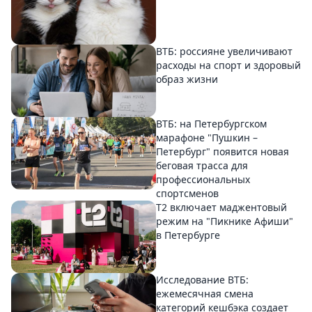
ВТБ: россияне увеличивают
расходы на спорт и здоровый
образ жизни
ВТБ: на Петербургском
марафоне "Пушкин –
Петербург" появится новая
беговая трасса для
профессиональных
спортсменов
Т2 включает маджентовый
режим на "Пикнике Афиши"
в Петербурге
Исследование ВТБ:
ежемесячная смена
категорий кешбэка создает