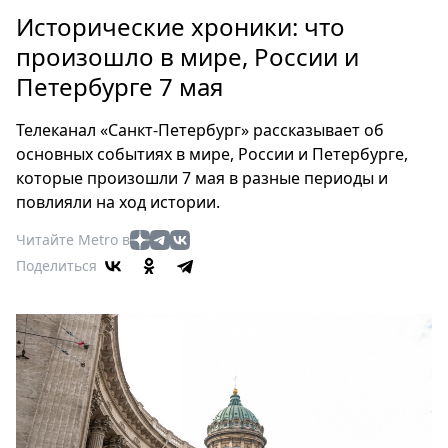
Петербург
Исторические хроники: что
Россия
произошло в мире, России и
Мир
Петербурге 7 мая
Здоровье
Еда
Телеканал «Санкт-Петербург» рассказывает об
Туризм
основных событиях в мире, России и Петербурге,
Мода
которые произошли 7 мая в разные периоды и
Театр
повлияли на ход истории.
Кино
Читайте Metro в
Афиша
Поделиться
Книги
Выставки
Пресс-
релизы
О
Metro
Стримы