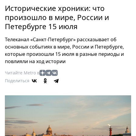
Петербург
Исторические хроники: что
Россия
произошло в мире, России и
Мир
Петербурге 15 июля
Здоровье
Еда
Телеканал «Санкт-Петербург» рассказывает об
Туризм
основных событиях в мире, России и Петербурге,
Мода
которые произошли 15 июля в разные периоды и
Театр
повлияли на ход истории
Кино
Читайте Metro в
Афиша
Поделиться
Книги
Выставки
Пресс-
релизы
О
Metro
Стримы