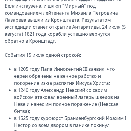
Беллинсгаузена, и шлюп "Мирный" под
командованием лейтенанта Михаила Петровича
Лазарева вышли из Кронштадта. Результатом
экспедиции станет открытие Антарктиды. 24 июля (5
августа) 1821 года корабли успешно вернутся
обратно в Кронштадт.
События 15 июля одной строкой:
в 1205 году Папа Иннокентий III заявил, что
евреи обречены на вечное рабство и
покорение из-за распятия Иисуса Христа;
в 1240 году Александр Невский со своим
войском атаковал военный лагерь шведов на
Неве и нанёс им полное поражение (Невская
битва);
в 1525 году курфюрст Бранденбургский Иоахим I
Нестор со всем двором в панике покинул