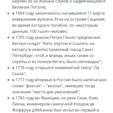
Берлин из-за ложных слухов о надвигающемся
Великом Потопе;
в 1669 году закончилось начавшееся 11 марта
извержение вулкана Этна на острове Сицилия,
во время которого погибло, по некоторым
данным, 100 тысяч человек;
в 1705 году указом Петра I было предписано
беглых солдат "бить кнутом и ссылать на
каторгу в новопостроенный город Санкт-
Петербург, чтоб и впредь иным таким со
службы и из полков бегать было неповадно";
в 1776 году открылся знаменитый театр "Ла
Скала";
в 1777 году впервые в России было напечатано
слово "фоксал" – "вокзал", имевшее тогда
значение "место для увеселений";
в 1783 году во Франции, на реке Соне, близ
Лиона, инженером-самоучкой Клодом де
Жоффруа д’Аббаном был испытан первый в