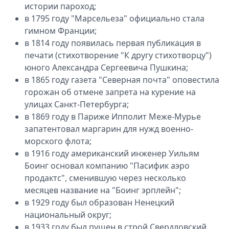
истории пароход;
в 1795 году "Марсельеза" официально стала
гимном Франции;
в ⁣1814 году появилась первая публикация в
печати (стихотворение "К другу стихотворцу")
юного Александра Сергеевича Пушкина;
в 1865 году газета "Северная почта" оповестила
горожан об отмене запрета на курение на
улицах Санкт-Петербурга;
в 1869 году в Париже Ипполит Меже-Мурье
запатентовал маргарин для нужд военно-
морского флота;
в 1916 году американский инженер Уильям
Боинг основал компанию "Пасифик аэро
продактс", сменившую через несколько
месяцев название на "Боинг эрплейн";
в 1929 году был образован Ненецкий
национальный округ;
в 1933 году был пущен в строй Свердловский