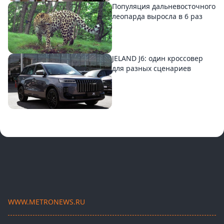
Популяция дальневосточного
леопарда выросла в 6 раз
JELAND J6: один кроссовер
для разных сценариев
WWW.METRONEWS.RU