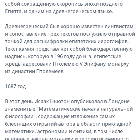
собой сокращённую скоропись эпохи позднего
Египта, и одним на древнегреческом языке.
Древнегреческий был хорошо известен лингвистам,
и сопоставление трех текстов послужило отправной
точкой для расшифровки египетских иероглифов.
Текст камня представляет собой благодарственную
надпись, которую в 196 году до н. э. египетские
жрецы адресовали Птолемею V Эпифану, монарху
из династии Птолемеев.
1687 год
В этот день Исаак Ньютон опубликовал в Лондоне
знаменитые "Математические начала натуральной
философии", содержащие изложение самых
блестящих открытий автора в области прикладной
математики, астрономии и физики, в том числе
основные законы механики и теорию всемирного