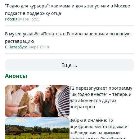
"Радио для курьера": как мама и дочь запустили в Москве
подкаст в поддержку отца
Россия
Вчера 15:55
В музее-усадьбе «Пенаты» в Репино завершили основную
реставрацию
С.Петербург
Вчера 15:18
Еще →
Анонсы
Т2 перезапускает программу
"Выгодно вместе" – теперь и
для абонентов других
операторов
Зубры в онлайне: Т2
оцифровал места отдыха и
наблюдения за дикими
животными в Ленобласти