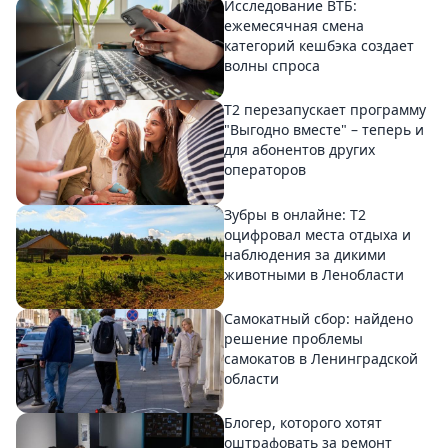
Исследование ВТБ:
ежемесячная смена
категорий кешбэка создает
волны спроса
Т2 перезапускает программу
"Выгодно вместе" – теперь и
для абонентов других
операторов
Зубры в онлайне: Т2
оцифровал места отдыха и
наблюдения за дикими
животными в Ленобласти
Самокатный сбор: найдено
решение проблемы
самокатов в Ленинградской
области
Блогер, которого хотят
оштрафовать за ремонт