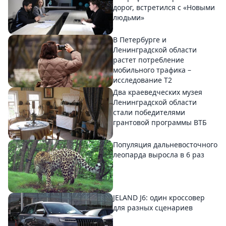
дорог, встретился с «Новыми
людьми»
В Петербурге и
Ленинградской области
растет потребление
мобильного трафика –
исследование T2
Два краеведческих музея
Ленинградской области
стали победителями
грантовой программы ВТБ
Популяция дальневосточного
леопарда выросла в 6 раз
JELAND J6: один кроссовер
для разных сценариев