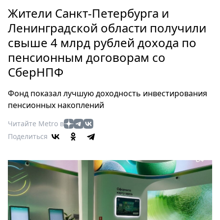
Петербург
Жители Санкт-Петербурга и
Россия
Ленинградской области получили
Мир
свыше 4 млрд рублей дохода по
Здоровье
пенсионным договорам со
Еда
Туризм
СберНПФ
Мода
Фонд показал лучшую доходность инвестирования
Театр
пенсионных накоплений
Кино
Афиша
Читайте Metro в
Поделиться
Книги
Выставки
Пресс-
релизы
О
Metro
Стримы