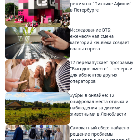
режим на "Пикнике Афиши"
в Петербурге
Исследование ВТБ:
ежемесячная смена
категорий кешбэка создает
волны спроса
Т2 перезапускает программу
"Выгодно вместе" – теперь и
для абонентов других
операторов
Зубры в онлайне: Т2
оцифровал места отдыха и
наблюдения за дикими
животными в Ленобласти
Самокатный сбор: найдено
решение проблемы