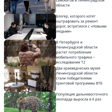
самокатов в Ленинградской
области
Блогер, которого хотят
оштрафовать за ремонт
дорог, встретился с «Новыми
людьми»
В Петербурге и
Ленинградской области
растет потребление
мобильного трафика –
исследование T2
Два краеведческих музея
Ленинградской области
стали победителями
грантовой программы ВТБ
Популяция дальневосточного
леопарда выросла в 6 раз