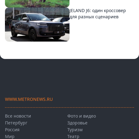
JELAND J6: один кроссовер
для разных сценариев
WWW.METRONEWS.RU
Все новости
Фото и видео
Петербург
Здоровье
Россия
Туризм
Мир
Театр