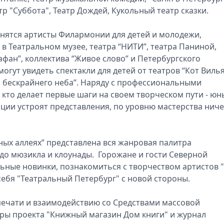
тр "Суббота", Театр Дождей, Кукольный театр сказки.
нятся артисты Филармонии для детей и молодежи,
в Театральном музее, театра “НИТИ”, театра Паниной,
афан”, коллектива “Живое слово” и Петербургского
могут увидеть спектакли для детей от театров “Кот Вилья
и бескрайнего неба”. Наряду с профессиональными
, кто делает первые шаги на своем творческом пути - юн
иции устроят представления, по уровню мастерства нич
ных аллеях” представлена вся жанровая палитра
 до мюзикла и клоунады. Горожане и гости Северной
льные новинки, познакомиться с творчеством артистов 
себя "Театральный Петербург" с новой стороны.
печати и взаимодействию со Средствами массовой
ры проекта "Книжный магазин Дом книги" и журнал