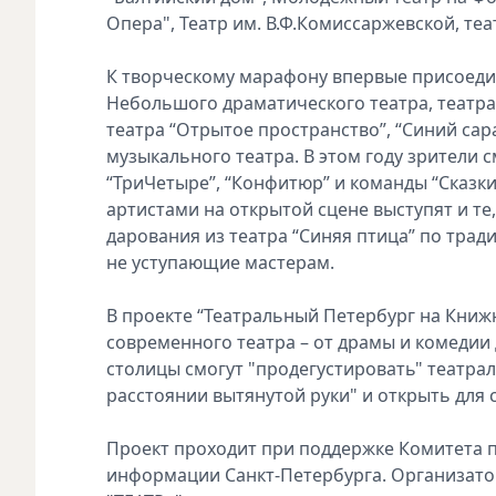
Опера", Театр им. В.Ф.Комиссаржевской, теа
К творческому марафону впервые присоеди
Небольшого драматического театра, театра 
театра “Отрытое пространство”, “Синий сар
музыкального театра. В этом году зрители с
“ТриЧетыре”, “Конфитюр” и команды “Сказк
артистами на открытой сцене выступят и те
дарования из театра “Синяя птица” по трад
не уступающие мастерам.
В проекте “Театральный Петербург на Книж
современного театра – от драмы и комедии
столицы смогут "продегустировать" театра
расстоянии вытянутой руки" и открыть для 
Проект проходит при поддержке Комитета 
информации Санкт-Петербурга. Организато