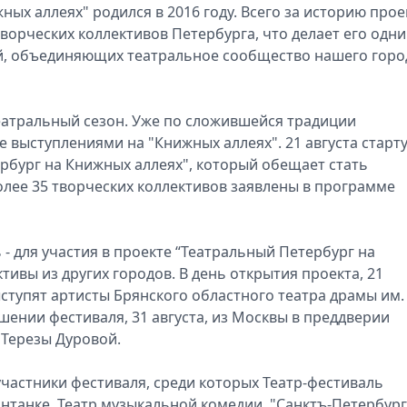
ых аллеях" родился в 2016 году. Всего за историю прое
творческих коллективов Петербурга, что делает его одн
й, объединяющих театральное сообщество нашего горо
театральный сезон. Уже по сложившейся традиции
 выступлениями на "Книжных аллеях". 21 августа старт
рбург на Книжных аллеях", который обещает стать
олее 35 творческих коллективов заявлены в программе
- для участия в проекте “Театральный Петербург на
тивы из других городов. В день открытия проекта, 21
ступят артисты Брянского областного театра драмы им. 
ршении фестиваля, 31 августа, из Москвы в преддверии
 Терезы Дуровой.
астники фестиваля, среди которых Театр-фестиваль
нтанке, Театр музыкальной комедии, "Санктъ-Петербур