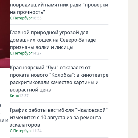
повредивший памятник ради "проверки
на прочность"
С.Петербург
16:55
Главной природной угрозой для
домашних кошек на Северо-Западе
признаны волки и лисицы
С.Петербург
14:27
Красноярский "Луч" отказался от
Театральный Петербург на Книжных аллеях
проката нового "Колобка": в кинотеатре
раскритиковали качество картины и
возрастной ценз
Кино
12:37
а
График работы вестибюля "Чкаловской"
.
изменится с 10 августа из-за ремонта
аз и
эскалаторов
С.Петербург
11:24