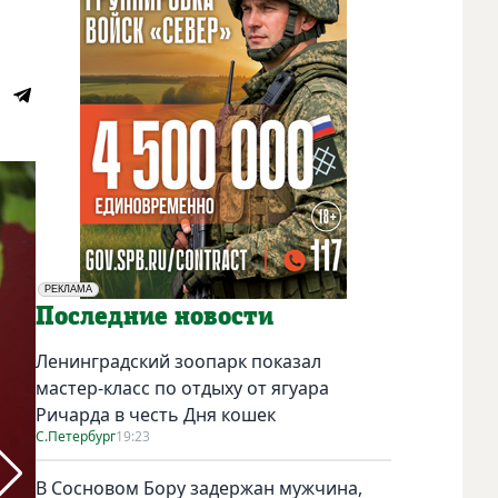
РЕКЛАМА
Социальная реклама
Последние новости
Ленинградский зоопарк показал
мастер-класс по отдыху от ягуара
Ричарда в честь Дня кошек
С.Петербург
19:23
В Сосновом Бору задержан мужчина,