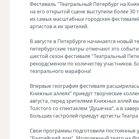
Фестиваль "Театральный Петербург на Книжн
на его открытой сцене выступили более 30 
их самых масштабных городских фестивале
артистов и их зрителей.
В августе в Петербурге начинается новый 
петербургские театры отмечают это событие
шестой сезон фестиваля "Театральный Пете
рекордсменом по количеству участников. Б
театрального марафона!
Впервые география фестиваля расширилась 
Книжных аллеях” приедут творческие коллек
августа, перед зрителями Книжных аллей вы
Толстого со спектаклем “Душечка”, а в заве
больших гастролей приедут артисты Театра
Свои программы подготовили постоянные уч
"Балтийский дом", Молодежный театр на Фо