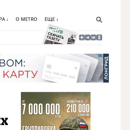
РА ↓
О METRO
ЕЩЕ ↓
ых