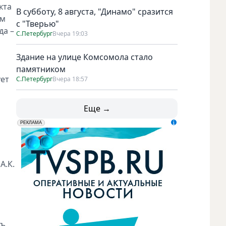
кта
В субботу, 8 августа, "Динамо" сразится
им
с "Тверью"
да –
С.Петербург
Вчера 19:03
Здание на улице Комсомола стало
памятником
ует
С.Петербург
Вчера 18:57
Еще →
erid: LdtCK5udn
АО "ГАТР", ИНН: 7841320717
РЕКЛАМА
А.К.
гъ