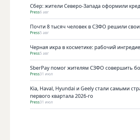
Сбер: жители Северо-Запада оформили кред
Press
6 авг
Почти 8 тысяч человек в СЗФО решили сво
Press
5 авг
Черная икра в косметике: рабочий ингреди
Press
5 авг
SberPay помог жителям СЗФО совершить бол
Press
31 июл
Kia, Haval, Hyundai и Geely стали самыми с
первого квартала 2026-го
Press
31 июл