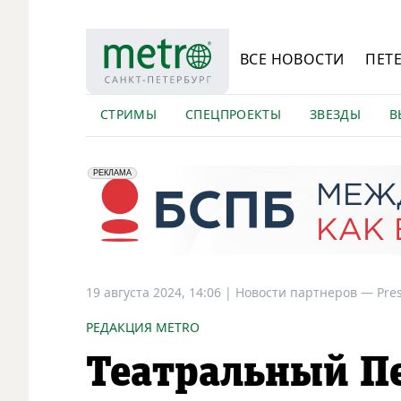
ВСЕ НОВОСТИ
ПЕТ
СТРИМЫ
СПЕЦПРОЕКТЫ
ЗВЕЗДЫ
В
erid: 2VfnxyFybV5
ПАО "Банк "Санкт-Петербург", ИНН: 7831000027
РЕКЛАМА
19 августа 2024, 14:06
|
Новости партнеров —
Pre
РЕДАКЦИЯ METRO
Театральный П